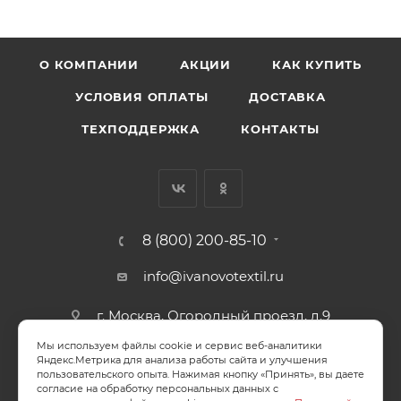
О КОМПАНИИ
АКЦИИ
КАК КУПИТЬ
УСЛОВИЯ ОПЛАТЫ
ДОСТАВКА
ТЕХПОДДЕРЖКА
КОНТАКТЫ
8 (800) 200-85-10
info@ivanovotextil.ru
г. Москва, Огородный проезд, д.9
Мы используем файлы cookie и сервис веб-аналитики
СОГЛАСИЕ НА ОБРАБОТКУ ПЕРСОНАЛЬНЫХ ДАННЫХ
Яндекс.Метрика для анализа работы сайта и улучшения
пользовательского опыта. Нажимая кнопку «Принять», вы даете
согласие на обработку персональных данных с
ПОЛИТИКА ОБРАБОТКИ ПЕРСОНАЛЬНЫХ ДАННЫХ