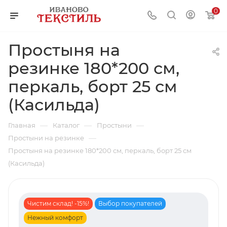
0
Простыня на
резинке 180*200 см,
перкаль, борт 25 см
(Касильда)
—
—
—
Главная
Каталог
Простыни
—
Простыни на резинке
Простыня на резинке 180*200 см, перкаль, борт 25 см
(Касильда)
Чистим склад! -15%!
Выбор покупателей
Нежный комфорт