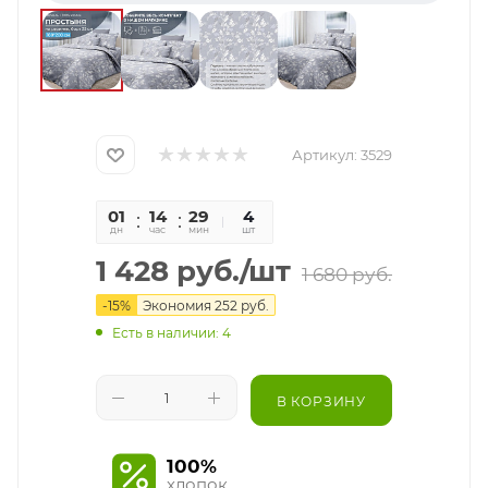
Артикул:
3529
01
14
29
03
4
дн
час
мин
сек
шт
1 428
руб.
/шт
1 680
руб.
-
15
%
Экономия
252
руб.
Есть в наличии: 4
В КОРЗИНУ
100%
хлопок