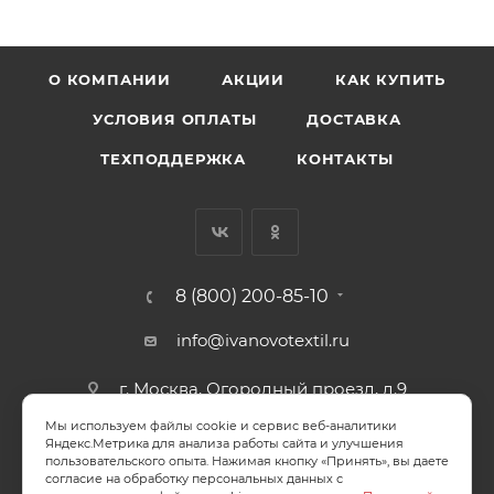
О КОМПАНИИ
АКЦИИ
КАК КУПИТЬ
УСЛОВИЯ ОПЛАТЫ
ДОСТАВКА
ТЕХПОДДЕРЖКА
КОНТАКТЫ
8 (800) 200-85-10
info@ivanovotextil.ru
г. Москва, Огородный проезд, д.9
Мы используем файлы cookie и сервис веб-аналитики
СОГЛАСИЕ НА ОБРАБОТКУ ПЕРСОНАЛЬНЫХ ДАННЫХ
Яндекс.Метрика для анализа работы сайта и улучшения
пользовательского опыта. Нажимая кнопку «Принять», вы даете
согласие на обработку персональных данных с
ПОЛИТИКА ОБРАБОТКИ ПЕРСОНАЛЬНЫХ ДАННЫХ