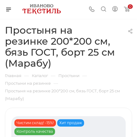
0
Простыня на
резинке 200*200 см,
бязь ГОСТ, борт 25 см
(Марабу)
—
—
—
Главная
Каталог
Простыни
—
Простыни на резинке
Простыня на резинке 200*200 см, бязь ГОСТ, борт 25 см
(Марабу)
Чистим склад! -15%!
Хит продаж
Контроль качества