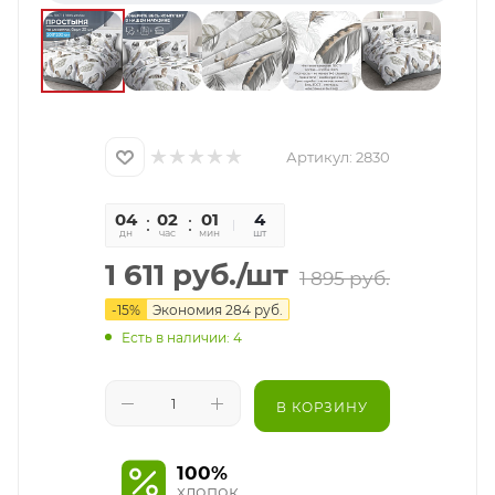
Артикул:
2830
04
02
01
28
4
дн
час
мин
сек
шт
1 611
руб.
/шт
1 895
руб.
-
15
%
Экономия
284
руб.
Есть в наличии: 4
В КОРЗИНУ
100%
хлопок