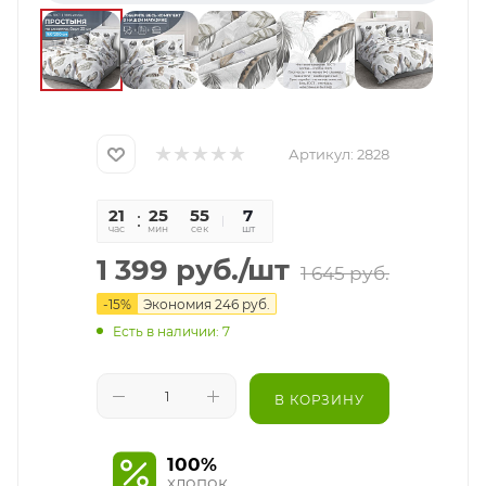
Артикул:
2828
21
25
55
7
час
мин
сек
шт
1 399
руб.
/шт
1 645
руб.
-
15
%
Экономия
246
руб.
Есть в наличии: 7
В КОРЗИНУ
100%
хлопок