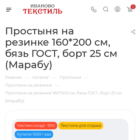
0
Простыня на
резинке 160*200 см,
бязь ГОСТ, борт 25 см
(Марабу)
—
—
—
Главная
Каталог
Простыни
—
Простыни на резинке
Простыня на резинке 160*200 см, бязь ГОСТ, борт 25 см
(Марабу)
Чистим склад! -15%!
Текстиль для отдыха
Купили 1000+ раз