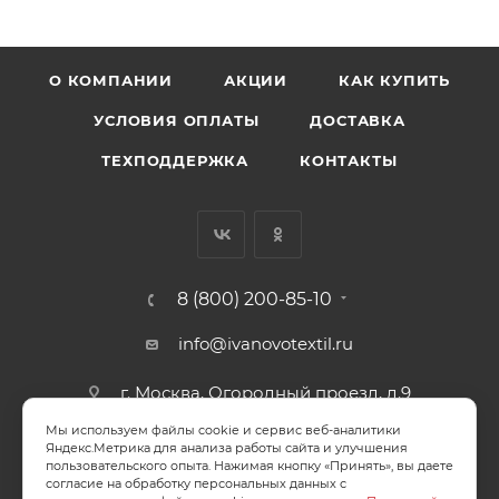
О КОМПАНИИ
АКЦИИ
КАК КУПИТЬ
УСЛОВИЯ ОПЛАТЫ
ДОСТАВКА
ТЕХПОДДЕРЖКА
КОНТАКТЫ
8 (800) 200-85-10
info@ivanovotextil.ru
г. Москва, Огородный проезд, д.9
Мы используем файлы cookie и сервис веб-аналитики
СОГЛАСИЕ НА ОБРАБОТКУ ПЕРСОНАЛЬНЫХ ДАННЫХ
Яндекс.Метрика для анализа работы сайта и улучшения
пользовательского опыта. Нажимая кнопку «Принять», вы даете
согласие на обработку персональных данных с
ПОЛИТИКА ОБРАБОТКИ ПЕРСОНАЛЬНЫХ ДАННЫХ