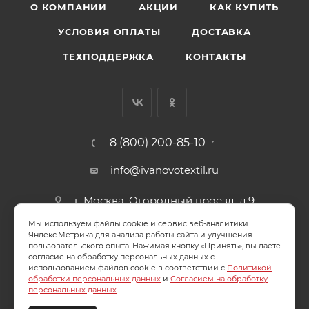
О КОМПАНИИ
АКЦИИ
КАК КУПИТЬ
УСЛОВИЯ ОПЛАТЫ
ДОСТАВКА
ТЕХПОДДЕРЖКА
КОНТАКТЫ
8 (800) 200-85-10
info@ivanovotextil.ru
г. Москва, Огородный проезд, д.9
Мы используем файлы cookie и сервис веб-аналитики
СОГЛАСИЕ НА ОБРАБОТКУ ПЕРСОНАЛЬНЫХ ДАННЫХ
Яндекс.Метрика для анализа работы сайта и улучшения
пользовательского опыта. Нажимая кнопку «Принять», вы даете
согласие на обработку персональных данных с
ПОЛИТИКА ОБРАБОТКИ ПЕРСОНАЛЬНЫХ ДАННЫХ
использованием файлов cookie в соответствии с
Политикой
обработки персональных данных
и
Согласием на обработку
персональных данных
.