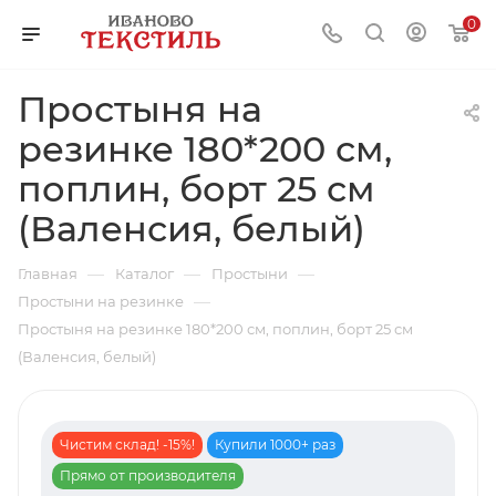
0
Простыня на
резинке 180*200 см,
поплин, борт 25 см
(Валенсия, белый)
—
—
—
Главная
Каталог
Простыни
—
Простыни на резинке
Простыня на резинке 180*200 см, поплин, борт 25 см
(Валенсия, белый)
Чистим склад! -15%!
Купили 1000+ раз
Прямо от производителя