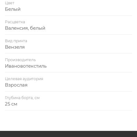
Цвет
Белый
Расцветка
Валенсия, белый
Вид принта
Вензеля
Производитель
Ивановотекстиль
Целевая аудитория
Взрослая
Глубина борта, см
25 см