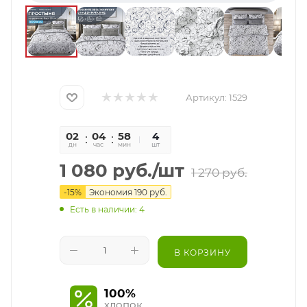
Артикул:
1529
02
04
58
43
4
дн
час
мин
сек
шт
1 080
руб.
/шт
1 270
руб.
-
15
%
Экономия
190
руб.
Есть в наличии: 4
В КОРЗИНУ
100%
хлопок