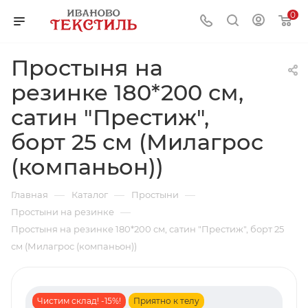
0
Простыня на
резинке 180*200 см,
сатин "Престиж",
борт 25 см (Милагрос
(компаньон))
—
—
—
Главная
Каталог
Простыни
—
Простыни на резинке
Простыня на резинке 180*200 см, сатин "Престиж", борт 25
см (Милагрос (компаньон))
Чистим склад! -15%!
Приятно к телу