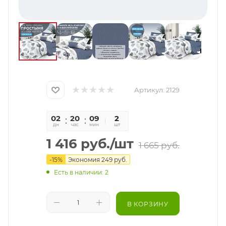
Артикул:
2129
02
20
09
38
2
дн
час
мин
сек
шт
1 416
руб.
/шт
1 665
руб.
-
15
%
Экономия
249
руб.
Есть в наличии: 2
В КОРЗИНУ