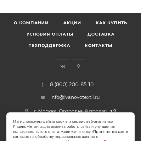
О КОМПАНИИ
АКЦИИ
КАК КУПИТЬ
УСЛОВИЯ ОПЛАТЫ
ДОСТАВКА
ТЕХПОДДЕРЖКА
КОНТАКТЫ
8 (800) 200-85-10
info@ivanovotextil.ru
г. Москва, Огородный проезд, д.9
Мы используем файлы cookie и сервис веб-аналитики
СОГЛАСИЕ НА ОБРАБОТКУ ПЕРСОНАЛЬНЫХ ДАННЫХ
Яндекс.Метрика для анализа работы сайта и улучшения
пользовательского опыта. Нажимая кнопку «Принять», вы даете
согласие на обработку персональных данных с
ПОЛИТИКА ОБРАБОТКИ ПЕРСОНАЛЬНЫХ ДАННЫХ