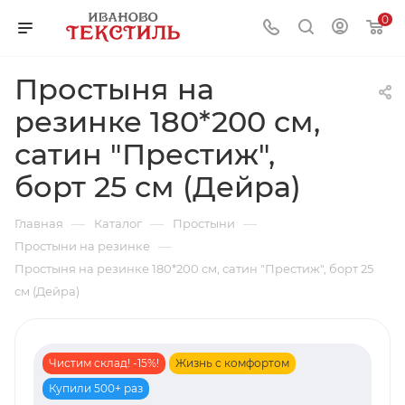
0
Простыня на
резинке 180*200 см,
сатин "Престиж",
борт 25 см (Дейра)
—
—
—
Главная
Каталог
Простыни
—
Простыни на резинке
Простыня на резинке 180*200 см, сатин "Престиж", борт 25
см (Дейра)
Чистим склад! -15%!
Жизнь с комфортом
Купили 500+ раз