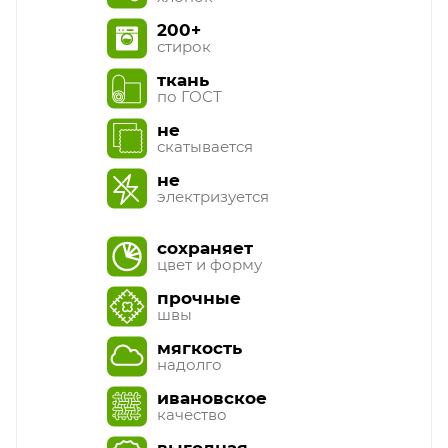
200+
стирок
ткань
по ГОСТ
не
скатывается
не
электризуется
сохраняет
цвет и форму
прочные
швы
мягкость
надолго
ивановское
качество