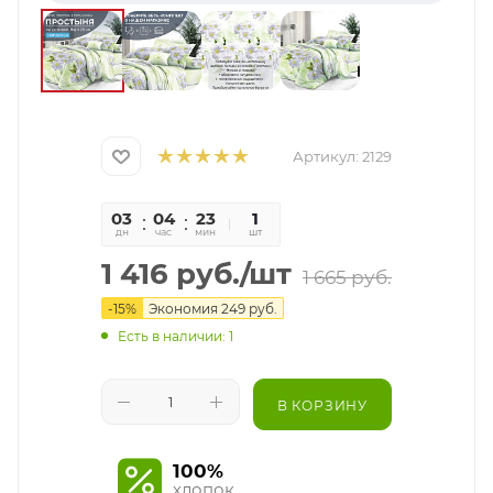
Артикул:
2129
03
04
23
53
1
дн
час
мин
сек
шт
1 416
руб.
/шт
1 665
руб.
-
15
%
Экономия
249
руб.
Есть в наличии: 1
В КОРЗИНУ
100%
хлопок