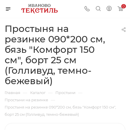
0
Простыня на
резинке 090*200 см,
бязь "Комфорт 150
см", борт 25 см
(Голливуд, темно-
бежевый)
—
—
—
Главная
Каталог
Простыни
—
Простыни на резинке
Простыня на резинке 090*200 см, бязь "Комфорт 150 см",
борт 25 см (Голливуд, темно-бежевый)