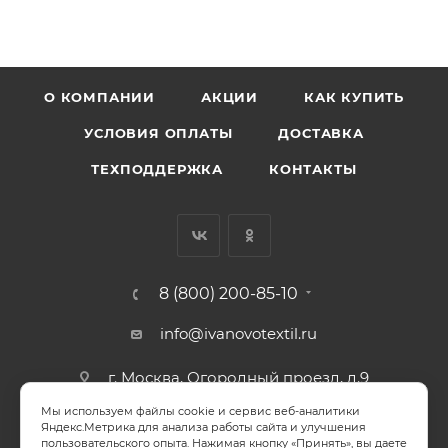
О КОМПАНИИ
АКЦИИ
КАК КУПИТЬ
УСЛОВИЯ ОПЛАТЫ
ДОСТАВКА
ТЕХПОДДЕРЖКА
КОНТАКТЫ
8 (800) 200-85-10
info@ivanovotextil.ru
г. Москва, Огородный проезд, д.9
Мы используем файлы cookie и сервис веб-аналитики
СОГЛАСИЕ НА ОБРАБОТКУ ПЕРСОНАЛЬНЫХ ДАННЫХ
Яндекс.Метрика для анализа работы сайта и улучшения
пользовательского опыта. Нажимая кнопку «Принять», вы даете