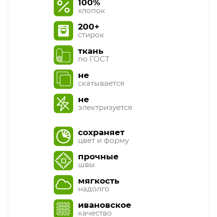
100%
хлопок
200+
стирок
ткань
по ГОСТ
не
скатывается
не
электризуется
сохраняет
цвет и форму
прочные
швы
мягкость
надолго
ивановское
качество