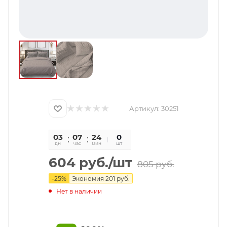
Артикул:
30251
03
07
24
06
0
дн
час
мин
сек
шт
604
руб.
/шт
805
руб.
-
25
%
Экономия
201
руб.
Нет в наличии