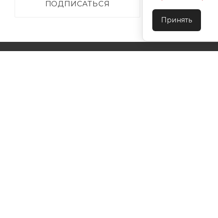
ПОДПИСАТЬСЯ
Принять
О КОМПАНИИ
АКЦИИ
КАК КУПИТЬ
УСЛОВИЯ ОПЛАТЫ
ДОСТАВКА
ТЕХПОДДЕ
КОНТАКТЫ
2026 © ООО "Ивановотекстиль". ОГРН:1073703000029