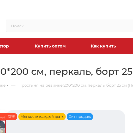
ктор
Купить оптом
Как купить
*200 см, перкаль, борт 25
—
нке
Простыня на резинке 200*200 см, перкаль, борт 25 см (
д! -15%!
Мягкость каждый день
Хит продаж