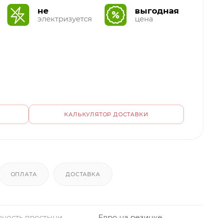
не
выгодная
электризуется
цена
КАЛЬКУЛЯТОР ДОСТАВКИ
ОПЛАТА
ДОСТАВКА
ность простыни
Евро на резинке