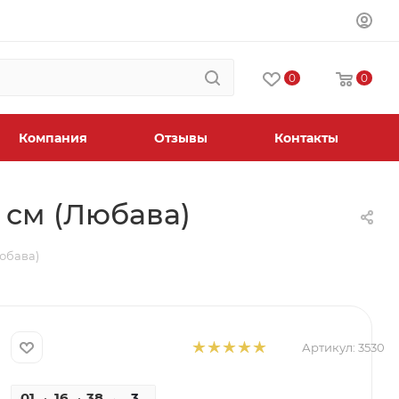
0
0
Компания
Отзывы
Контакты
 см (Любава)
Любава)
Артикул:
3530
01
16
38
49
3