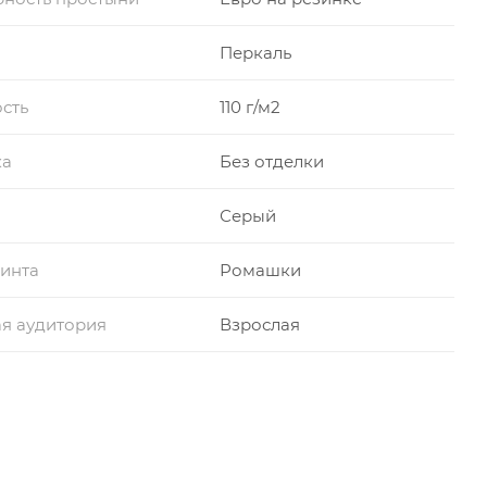
Перкаль
сть
110 г/м2
ка
Без отделки
Серый
инта
Ромашки
я аудитория
Взрослая