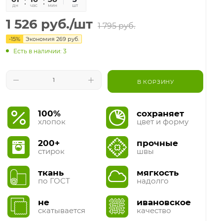
дн
час
мин
сек
шт
1 526
руб.
/шт
1 795
руб.
-
15
%
Экономия
269
руб.
Есть в наличии: 3
В КОРЗИНУ
100%
сохраняет
хлопок
цвет и форму
200+
прочные
стирок
швы
ткань
мягкость
по ГОСТ
надолго
не
ивановское
скатывается
качество