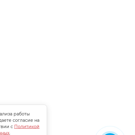
нализа работы
даете согласие на
твии с
Политикой
нных
.