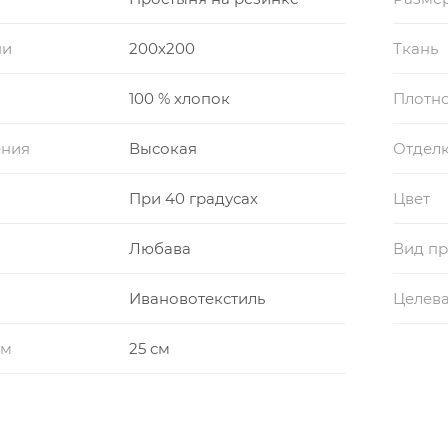
ни
200x200
Ткань
100 % хлопок
Плотно
ения
Высокая
Отдел
При 40 градусах
Цвет
Любава
Вид пр
Ивановотекстиль
Целева
см
25 см