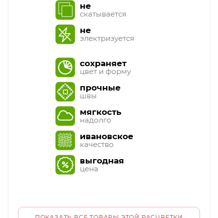
не
скатывается
не
электризуется
сохраняет
цвет и форму
прочные
швы
мягкость
надолго
ивановское
качество
выгодная
цена
ПОКАЗАТЬ ВСЕ ТОВАРЫ ЭТОЙ РАСЦВЕТКИ