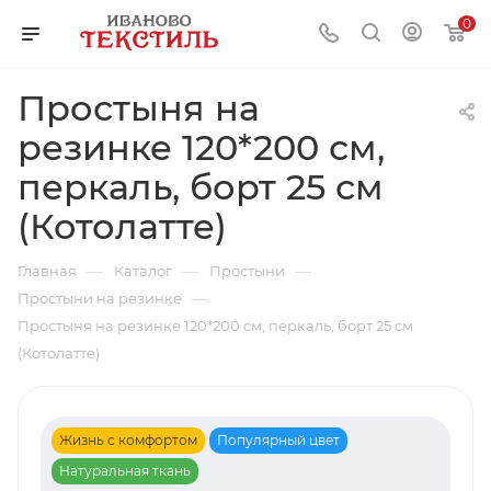
0
Простыня на
резинке 120*200 см,
перкаль, борт 25 см
(Котолатте)
—
—
—
Главная
Каталог
Простыни
—
Простыни на резинке
Простыня на резинке 120*200 см, перкаль, борт 25 см
(Котолатте)
Жизнь с комфортом
Популярный цвет
Натуральная ткань