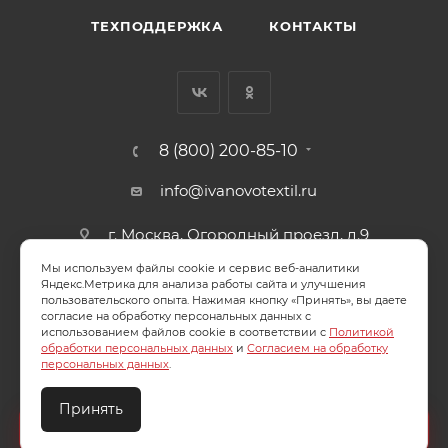
ТЕХПОДДЕРЖКА
КОНТАКТЫ
8 (800) 200-85-10
info@ivanovotextil.ru
г. Москва, Огородный проезд, д.9
Мы используем файлы cookie и сервис веб-аналитики
СОГЛАСИЕ НА ОБРАБОТКУ ПЕРСОНАЛЬНЫХ ДАННЫХ
Яндекс.Метрика для анализа работы сайта и улучшения
пользовательского опыта. Нажимая кнопку «Принять», вы даете
согласие на обработку персональных данных с
ПОЛИТИКА ОБРАБОТКИ ПЕРСОНАЛЬНЫХ ДАННЫХ
использованием файлов cookie в соответствии с
Политикой
обработки персональных данных
и
Согласием на обработку
персональных данных
.
Принять
2026 © ООО "Ивановотекстиль". ОГРН:1073703000029
Создайте идеальный комплект
Конструктор постельного белья