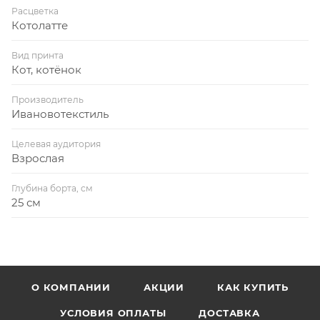
Расцветка
Котолатте
Вид принта
Кот, котёнок
Производитель
Ивановотекстиль
Целевая аудитория
Взрослая
Глубина борта, см
25 см
О КОМПАНИИ
АКЦИИ
КАК КУПИТЬ
УСЛОВИЯ ОПЛАТЫ
ДОСТАВКА