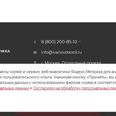
8 (800) 200-85-10
РЖКА
info@ivanovotextil.ru
г. Москва, Огородный проезд,
д.9
йлы cookie и сервис веб-аналитики Яндекс.Метрика для а
я пользовательского опыта. Нажимая кнопку «Принять», вы 
альных данных с использованием файлов cookie в соответс
нальных данных
и
Согласием на обработку персональных да
Создайте идеальный комплект
Конструктор постельного белья