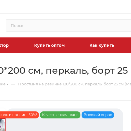
ктор
Купить оптом
Как купить
*200 см, перкаль, борт 25
—
нке
Простыня на резинке 120*200 см, перкаль, борт 25 см (М
каль и поплин -30%!
Качественная ткань
Высокий спрос