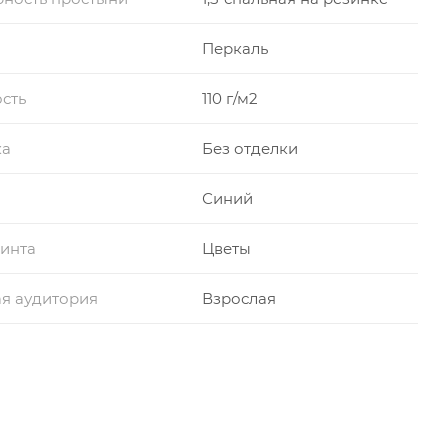
Перкаль
сть
110 г/м2
ка
Без отделки
Синий
инта
Цветы
я аудитория
Взрослая