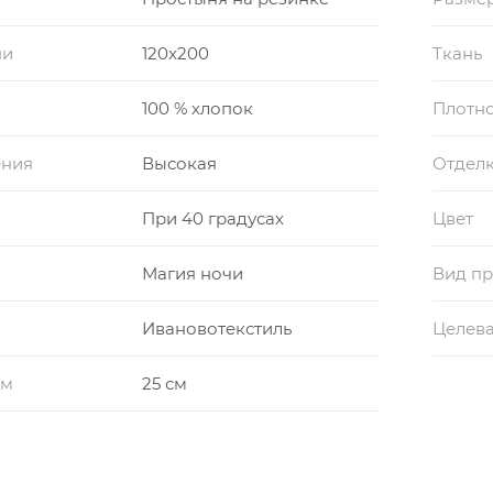
ни
120x200
Ткань
100 % хлопок
Плотно
ения
Высокая
Отдел
При 40 градусах
Цвет
Магия ночи
Вид пр
Ивановотекстиль
Целева
см
25 см