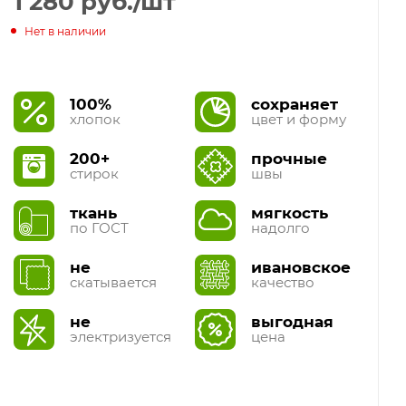
1 280
руб.
/шт
Нет в наличии
100%
сохраняет
хлопок
цвет и форму
200+
прочные
стирок
швы
ткань
мягкость
по ГОСТ
надолго
не
ивановское
скатывается
качество
не
выгодная
электризуется
цена