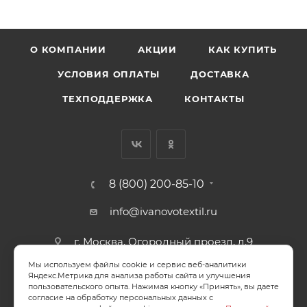
О КОМПАНИИ
АКЦИИ
КАК КУПИТЬ
УСЛОВИЯ ОПЛАТЫ
ДОСТАВКА
ТЕХПОДДЕРЖКА
КОНТАКТЫ
8 (800) 200-85-10
info@ivanovotextil.ru
г. Москва, Огородный проезд, д.9
Мы используем файлы cookie и сервис веб-аналитики
СОГЛАСИЕ НА ОБРАБОТКУ ПЕРСОНАЛЬНЫХ ДАННЫХ
Яндекс.Метрика для анализа работы сайта и улучшения
пользовательского опыта. Нажимая кнопку «Принять», вы даете
согласие на обработку персональных данных с
ПОЛИТИКА ОБРАБОТКИ ПЕРСОНАЛЬНЫХ ДАННЫХ