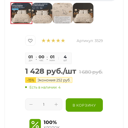
Артикул:
3529
01
00
01
57
4
дн
час
мин
сек
шт
1 428
руб.
/шт
1 680
руб.
-
15
%
Экономия
252
руб.
Есть в наличии: 4
В КОРЗИНУ
100%
хлопок