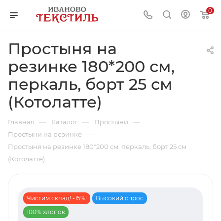
0
Простыня на
резинке 180*200 см,
перкаль, борт 25 см
(Котолатте)
—
—
—
Главная
Каталог
Простыни
—
Простыни на резинке
Простыня на резинке 180*200 см, перкаль, борт 25 см
(Котолатте)
Чистим склад! -15%!
Высокий спрос
100% хлопок