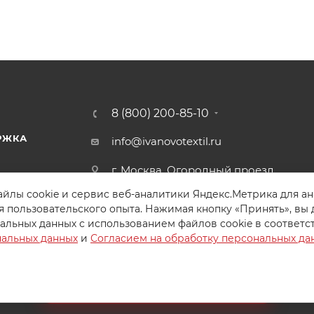
8 (800) 200-85-10
РЖКА
info@ivanovotextil.ru
г. Москва, Огородный проезд,
д.9
йлы cookie и сервис веб-аналитики Яндекс.Метрика для а
я пользовательского опыта. Нажимая кнопку «Принять», вы 
альных данных с использованием файлов cookie в соответс
нальных данных
и
Согласием на обработку персональных да
Создайте идеальный комплект
Конструктор постельного белья