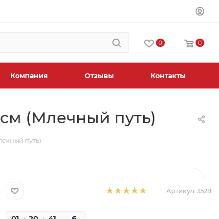
0
0
Компания
Отзывы
Контакты
 см (Млечный путь)
лечный путь)
Артикул:
3528
01
20
41
24
6