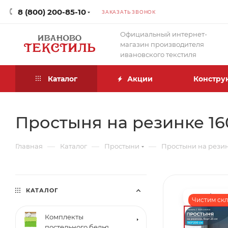
8 (800) 200-85-10
ЗАКАЗАТЬ ЗВОНОК
Официальный интернет-
магазин производителя
ивановского текстиля
Каталог
Акции
Констру
Простыня на резинке 160
—
—
—
Главная
Каталог
Простыни
Простыни на рези
КАТАЛОГ
Чистим скла
Комплекты
постельного белья