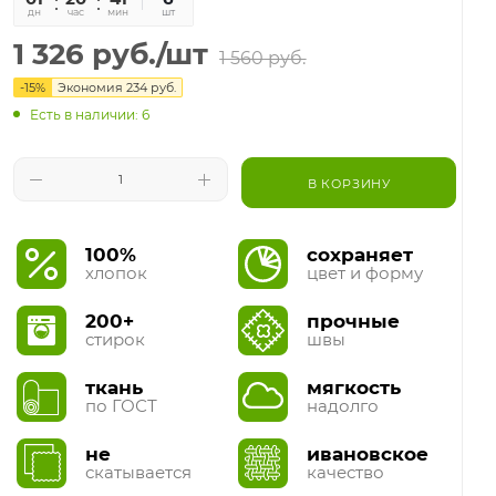
дн
час
мин
сек
шт
1 326
руб.
/шт
1 560
руб.
-
15
%
Экономия
234
руб.
Есть в наличии: 6
В КОРЗИНУ
100%
сохраняет
хлопок
цвет и форму
200+
прочные
стирок
швы
ткань
мягкость
по ГОСТ
надолго
не
ивановское
скатывается
качество