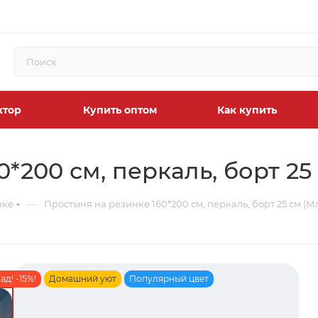
ктор
Купить оптом
Как купить
*200 см, перкаль, борт 25
—
нке
Простыня на резинке 160*200 см, перкаль, борт 25 см (М
д! -15%!
Домашний уют
Популярный цвет