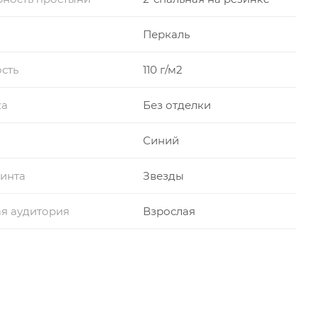
Перкаль
сть
110 г/м2
ка
Без отделки
Синий
инта
Звезды
я аудитория
Взрослая