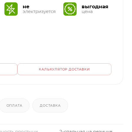
не
выгодная
электризуется
цена
КАЛЬКУЛЯТОР ДОСТАВКИ
ОПЛАТА
ДОСТАВКА
ность простыни
2-спальная на резинке