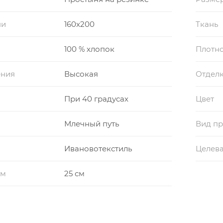
ни
160x200
Ткань
100 % хлопок
Плотно
ения
Высокая
Отдел
При 40 градусах
Цвет
Млечный путь
Вид пр
Ивановотекстиль
Целева
см
25 см