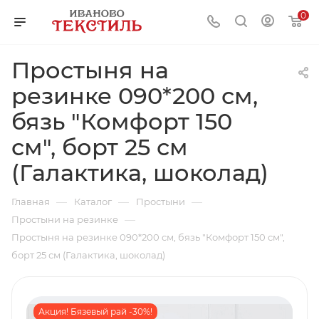
0
Простыня на
резинке 090*200 см,
бязь "Комфорт 150
см", борт 25 см
(Галактика, шоколад)
—
—
—
Главная
Каталог
Простыни
—
Простыни на резинке
Простыня на резинке 090*200 см, бязь "Комфорт 150 см",
борт 25 см (Галактика, шоколад)
Акция! Бязевый рай -30%!