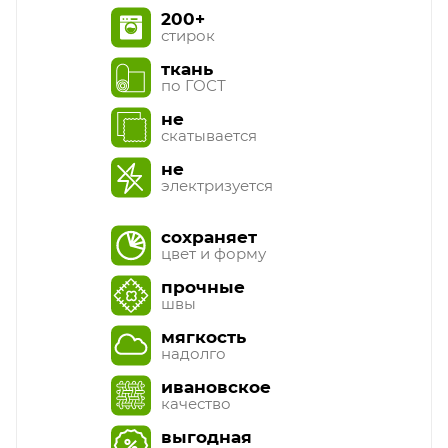
200+
стирок
ткань
по ГОСТ
не
скатывается
не
электризуется
сохраняет
цвет и форму
прочные
швы
мягкость
надолго
ивановское
качество
выгодная