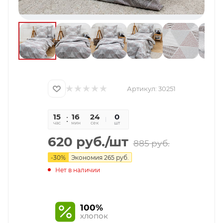
Артикул:
30251
15
16
23
0
час
мин
сек
шт
620
руб.
/шт
885
руб.
-
30
%
Экономия
265
руб.
Нет в наличии
100%
хлопок