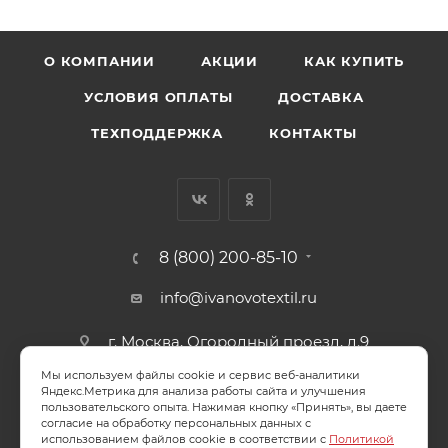
О КОМПАНИИ
АКЦИИ
КАК КУПИТЬ
УСЛОВИЯ ОПЛАТЫ
ДОСТАВКА
ТЕХПОДДЕРЖКА
КОНТАКТЫ
8 (800) 200-85-10
info@ivanovotextil.ru
г. Москва, Огородный проезд, д.9
Мы используем файлы cookie и сервис веб-аналитики
СОГЛАСИЕ НА ОБРАБОТКУ ПЕРСОНАЛЬНЫХ ДАННЫХ
Яндекс.Метрика для анализа работы сайта и улучшения
пользовательского опыта. Нажимая кнопку «Принять», вы даете
согласие на обработку персональных данных с
ПОЛИТИКА ОБРАБОТКИ ПЕРСОНАЛЬНЫХ ДАННЫХ
использованием файлов cookie в соответствии с
Политикой