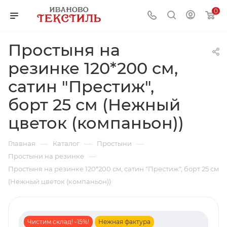
0
Простыня на
резинке 120*200 см,
сатин "Престиж",
борт 25 см (Нежный
цветок (компаньон))
—
—
—
Главная
Каталог
Простыни
—
Простыни на резинке
Простыня на резинке 120*200 см, сатин "Престиж", борт 25 см
(Нежный цветок (компаньон))
Чистим склад! -15%!
Нежная фактура