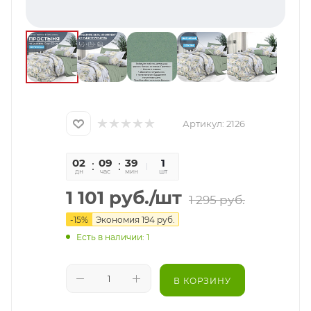
Артикул:
2126
02
09
39
34
1
дн
час
мин
сек
шт
1 101
руб.
/шт
1 295
руб.
-
15
%
Экономия
194
руб.
Есть в наличии: 1
В КОРЗИНУ