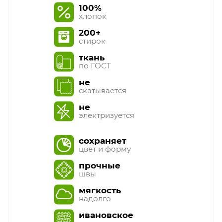
100%
хлопок
200+
стирок
ткань
по ГОСТ
не
скатывается
не
электризуется
сохраняет
цвет и форму
прочные
швы
мягкость
надолго
ивановское