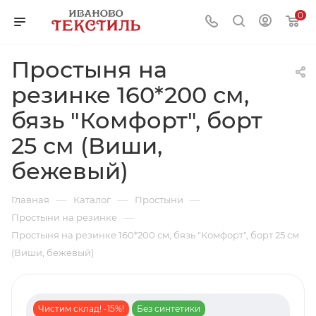
0
Простыня на
резинке 160*200 см,
бязь "Комфорт", борт
25 см (Виши,
бежевый)
—
—
—
Главная
Каталог
Простыни
—
Простыни на резинке
Простыня на резинке 160*200 см, бязь "Комфорт", борт 25 см
(Виши, бежевый)
Чистим склад! -15%!
Без синтетики