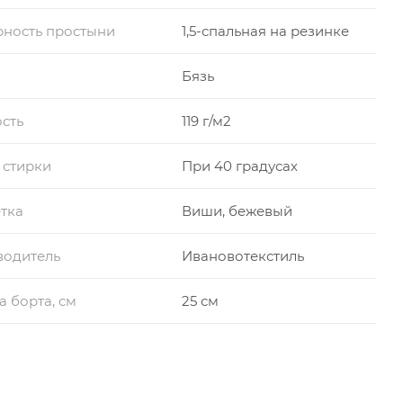
ность простыни
1,5-спальная на резинке
Бязь
сть
119 г/м2
 стирки
При 40 градусах
тка
Виши, бежевый
водитель
Ивановотекстиль
а борта, см
25 см