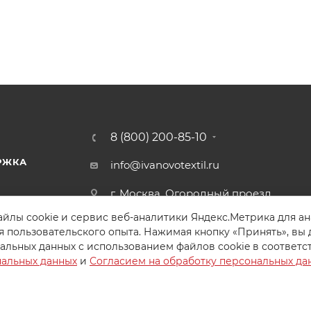
8 (800) 200-85-10
РЖКА
info@ivanovotextil.ru
г. Москва, Огородный проезд,
д.9
йлы cookie и сервис веб-аналитики Яндекс.Метрика для а
я пользовательского опыта. Нажимая кнопку «Принять», вы 
альных данных с использованием файлов cookie в соответс
нальных данных
и
Согласием на обработку персональных да
Создайте идеальный комплект
Конструктор постельного белья