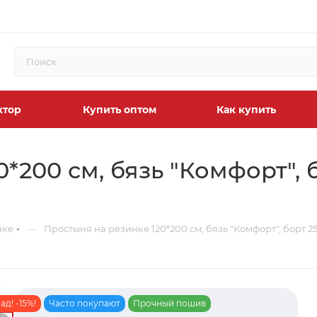
ктор
Купить оптом
Как купить
*200 см, бязь "Комфорт", 
—
нке
Простыня на резинке 120*200 см, бязь "Комфорт", борт 2
д! -15%!
Часто покупают
Прочный пошив