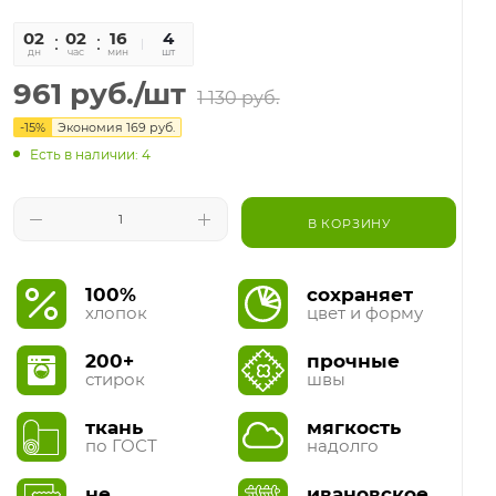
02
02
16
39
4
дн
час
мин
сек
шт
961
руб.
/шт
1 130
руб.
-
15
%
Экономия
169
руб.
Есть в наличии: 4
В КОРЗИНУ
100%
сохраняет
хлопок
цвет и форму
200+
прочные
стирок
швы
ткань
мягкость
по ГОСТ
надолго
не
ивановское