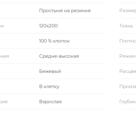
Простыня на резинке
Размер
ни
120x200
Ткань
100 % хлопок
Плотно
ения
Средне-высокая
Режим
Бежевый
Расцве
В клетку
Произ
рия
Взрослая
Глубин