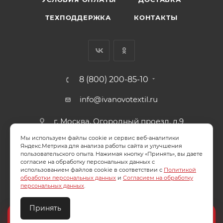
ТЕХПОДДЕРЖКА
КОНТАКТЫ
8 (800) 200-85-10
info@ivanovotextil.ru
г. Москва, Огородный проезд, д.9
Мы используем файлы cookie и сервис веб-аналитики
СОГЛАСИЕ НА ОБРАБОТКУ ПЕРСОНАЛЬНЫХ ДАННЫХ
Яндекс.Метрика для анализа работы сайта и улучшения
пользовательского опыта. Нажимая кнопку «Принять», вы даете
согласие на обработку персональных данных с
ПОЛИТИКА ОБРАБОТКИ ПЕРСОНАЛЬНЫХ ДАННЫХ
использованием файлов cookie в соответствии с
Политикой
обработки персональных данных
и
Согласием на обработку
персональных данных
.
Принять
2026 © ООО "Ивановотекстиль". ОГРН:1073703000029
Создайте идеальный комплект
Конструктор постельного белья