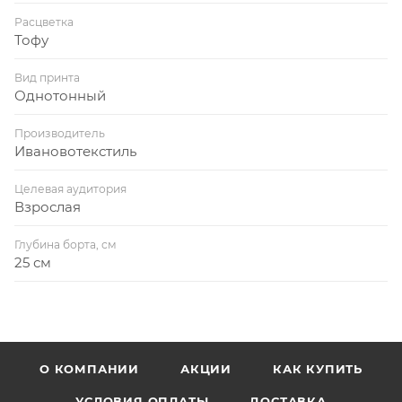
Расцветка
Тофу
Вид принта
Однотонный
Производитель
Ивановотекстиль
Целевая аудитория
Взрослая
Глубина борта, см
25 см
О КОМПАНИИ
АКЦИИ
КАК КУПИТЬ
УСЛОВИЯ ОПЛАТЫ
ДОСТАВКА