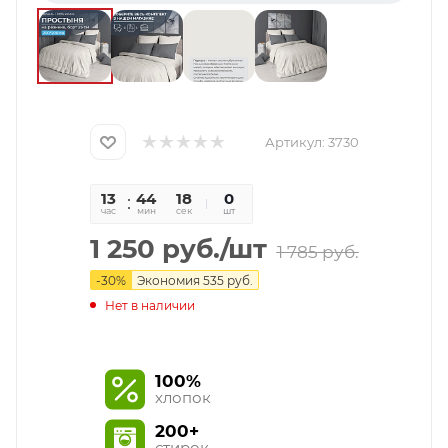
Артикул:
3730
13
44
18
0
час
мин
сек
шт
1 250
руб.
/шт
1 785
руб.
-
30
%
Экономия
535
руб.
Нет в наличии
100%
хлопок
200+
стирок