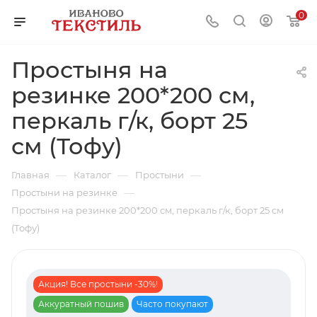
0
Простыня на
резинке 200*200 см,
перкаль г/к, борт 25
см (Тофу)
—
—
—
Главная
Каталог
Простыни
—
Простыни на резинке
Простыня на резинке 200*200 см, перкаль г/к, борт 25 см
(Тофу)
Акция! Все простыни -30%!
Аккуратный пошив
Часто покупают