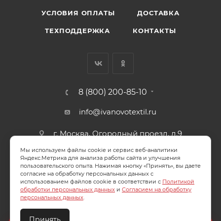
УСЛОВИЯ ОПЛАТЫ
ДОСТАВКА
ТЕХПОДДЕРЖКА
КОНТАКТЫ
8 (800) 200-85-10
info@ivanovotextil.ru
г. Москва, Огородный проезд, д.9
Мы используем файлы cookie и сервис веб-аналитики
СОГЛАСИЕ НА ОБРАБОТКУ ПЕРСОНАЛЬНЫХ ДАННЫХ
Яндекс.Метрика для анализа работы сайта и улучшения
пользовательского опыта. Нажимая кнопку «Принять», вы даете
согласие на обработку персональных данных с
ПОЛИТИКА ОБРАБОТКИ ПЕРСОНАЛЬНЫХ ДАННЫХ
использованием файлов cookie в соответствии с
Политикой
обработки персональных данных
и
Согласием на обработку
персональных данных
.
Принять
2026 © ООО "Ивановотекстиль". ОГРН:1073703000029