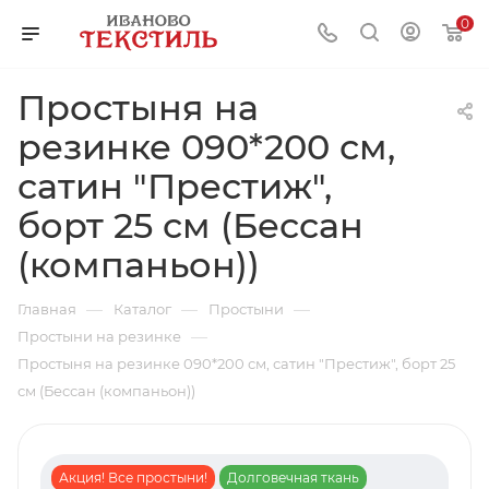
0
Простыня на
резинке 090*200 см,
сатин "Престиж",
борт 25 см (Бессан
(компаньон))
—
—
—
Главная
Каталог
Простыни
—
Простыни на резинке
Простыня на резинке 090*200 см, сатин "Престиж", борт 25
см (Бессан (компаньон))
Акция! Все простыни!
Долговечная ткань