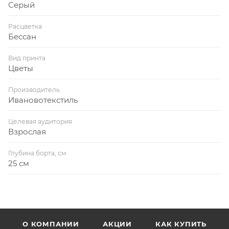
Серый
Расцветка
Бессан
Вид принта
Цветы
Производитель
Ивановотекстиль
Целевая аудитория
Взрослая
Глубина борта, см
25 см
О КОМПАНИИ
АКЦИИ
КАК КУПИТЬ