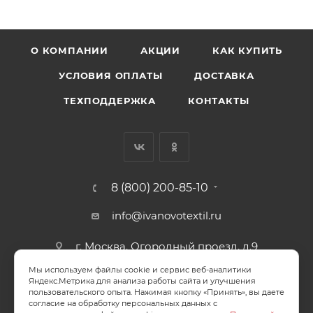
О КОМПАНИИ
АКЦИИ
КАК КУПИТЬ
УСЛОВИЯ ОПЛАТЫ
ДОСТАВКА
ТЕХПОДДЕРЖКА
КОНТАКТЫ
8 (800) 200-85-10
info@ivanovotextil.ru
г. Москва, Огородный проезд, д.9
Мы используем файлы cookie и сервис веб-аналитики
СОГЛАСИЕ НА ОБРАБОТКУ ПЕРСОНАЛЬНЫХ ДАННЫХ
Яндекс.Метрика для анализа работы сайта и улучшения
пользовательского опыта. Нажимая кнопку «Принять», вы даете
согласие на обработку персональных данных с
ПОЛИТИКА ОБРАБОТКИ ПЕРСОНАЛЬНЫХ ДАННЫХ