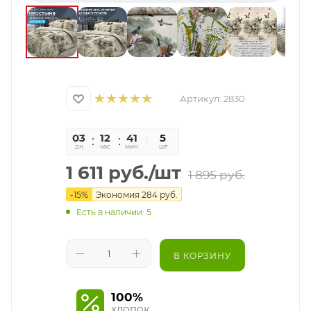
Артикул:
2830
03
12
41
11
5
дн
час
мин
сек
шт
1 611
руб.
/шт
1 895
руб.
-
15
%
Экономия
284
руб.
Есть в наличии: 5
В КОРЗИНУ
100%
хлопок