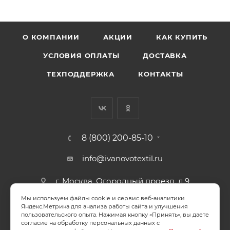
О КОМПАНИИ
АКЦИИ
КАК КУПИТЬ
УСЛОВИЯ ОПЛАТЫ
ДОСТАВКА
ТЕХПОДДЕРЖКА
КОНТАКТЫ
8 (800) 200-85-10
info@ivanovotextil.ru
г. Москва, Огородный проезд, д.9
Мы используем файлы cookie и сервис веб-аналитики
СОГЛАСИЕ НА ОБРАБОТКУ ПЕРСОНАЛЬНЫХ ДАННЫХ
Яндекс.Метрика для анализа работы сайта и улучшения
пользовательского опыта. Нажимая кнопку «Принять», вы даете
согласие на обработку персональных данных с
ПОЛИТИКА ОБРАБОТКИ ПЕРСОНАЛЬНЫХ ДАННЫХ