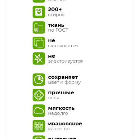
200+
стирок
ткань
по ГОСТ
не
скатывается
не
электризуется
сохраняет
цвет и форму
прочные
швы
мягкость
надолго
ивановское
качество