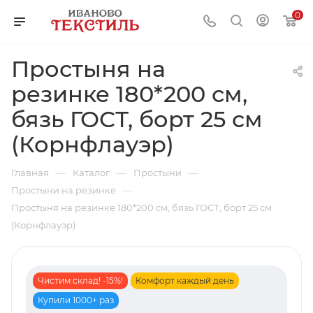
0
Простыня на
резинке 180*200 см,
бязь ГОСТ, борт 25 см
(Корнфлауэр)
—
—
—
Главная
Каталог
Простыни
—
Простыни на резинке
Простыня на резинке 180*200 см, бязь ГОСТ, борт 25 см
(Корнфлауэр)
Чистим склад! -15%!
Комфорт каждый день
Купили 1000+ раз