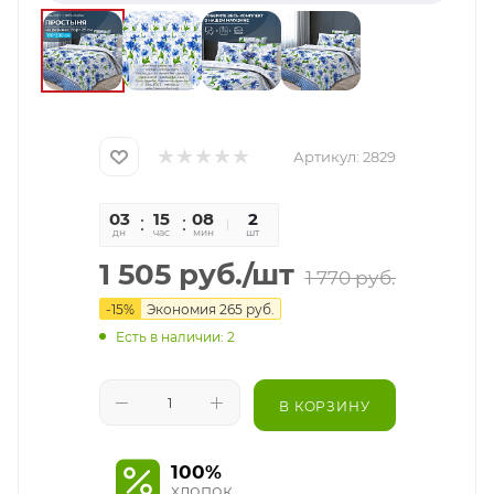
Артикул:
2829
03
15
08
57
2
дн
час
мин
сек
шт
1 505
руб.
/шт
1 770
руб.
-
15
%
Экономия
265
руб.
Есть в наличии: 2
В КОРЗИНУ
100%
хлопок