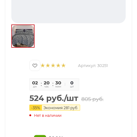
Артикул:
30251
02
20
30
05
0
дн
час
мин
сек
шт
524
руб.
/шт
805
руб.
-
35
%
Экономия
281
руб.
Нет в наличии