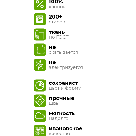
100%
хлопок
200+
стирок
ткань
по ГОСТ
не
скатывается
не
электризуется
сохраняет
цвет и форму
прочные
швы
мягкость
надолго
ивановское
качество