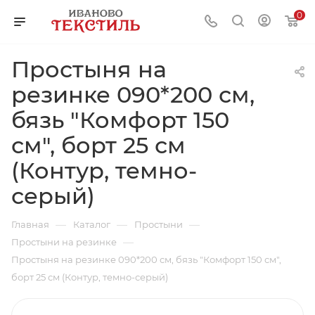
0
Простыня на
резинке 090*200 см,
бязь "Комфорт 150
см", борт 25 см
(Контур, темно-
серый)
—
—
—
Главная
Каталог
Простыни
—
Простыни на резинке
Простыня на резинке 090*200 см, бязь "Комфорт 150 см",
борт 25 см (Контур, темно-серый)