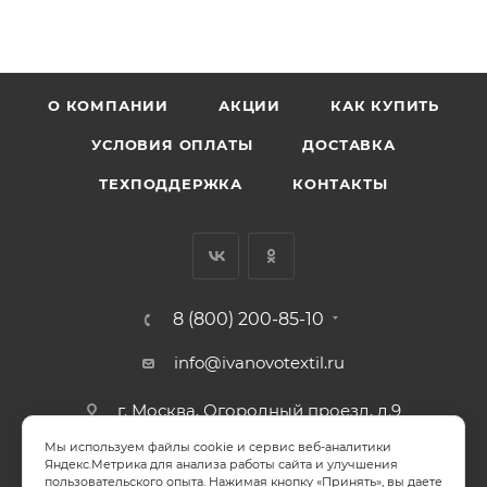
О КОМПАНИИ
АКЦИИ
КАК КУПИТЬ
УСЛОВИЯ ОПЛАТЫ
ДОСТАВКА
ТЕХПОДДЕРЖКА
КОНТАКТЫ
8 (800) 200-85-10
info@ivanovotextil.ru
г. Москва, Огородный проезд, д.9
Мы используем файлы cookie и сервис веб-аналитики
СОГЛАСИЕ НА ОБРАБОТКУ ПЕРСОНАЛЬНЫХ ДАННЫХ
Яндекс.Метрика для анализа работы сайта и улучшения
пользовательского опыта. Нажимая кнопку «Принять», вы даете