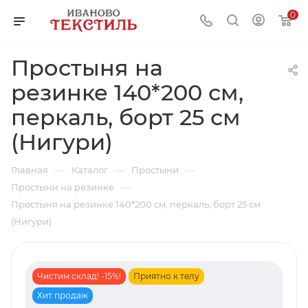
0
Простыня на
резинке 140*200 см,
перкаль, борт 25 см
(Нигури)
—
—
—
Главная
Каталог
Простыни
—
Простыни на резинке
Простыня на резинке 140*200 см, перкаль, борт 25 см
(Нигури)
Чистим склад! -15%!
Приятно к телу
Хит продаж