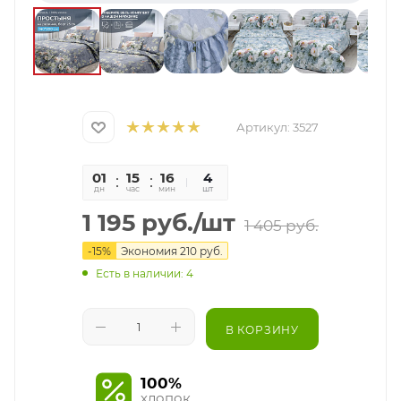
Артикул:
3527
01
15
16
42
4
дн
час
мин
сек
шт
1 195
руб.
/шт
1 405
руб.
-
15
%
Экономия
210
руб.
Есть в наличии: 4
В КОРЗИНУ
100%
хлопок