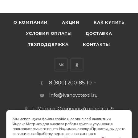
О КОМПАНИИ
АКЦИИ
КАК КУПИТЬ
УСЛОВИЯ ОПЛАТЫ
ДОСТАВКА
ТЕХПОДДЕРЖКА
КОНТАКТЫ
8 (800) 200-85-10
info@ivanovotextil.ru
г. Москва, Огородный проезд, д.9
Мы используем файлы cookie и сервис веб-аналитики
СОГЛАСИЕ НА ОБРАБОТКУ ПЕРСОНАЛЬНЫХ ДАННЫХ
Яндекс.Метрика для анализа работы сайта и улучшения
пользовательского опыта. Нажимая кнопку «Принять», вы даете
согласие на обработку персональных данных с
ПОЛИТИКА ОБРАБОТКИ ПЕРСОНАЛЬНЫХ ДАННЫХ