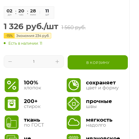
02
20
28
26
11
дн
час
мин
сек
шт
1 326
руб.
/шт
1 560
руб.
-
15
%
Экономия
234
руб.
Есть в наличии: 11
В КОРЗИНУ
100%
сохраняет
хлопок
цвет и форму
200+
прочные
стирок
швы
ткань
мягкость
по ГОСТ
надолго
не
ивановское