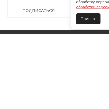
обработку персон
обработки персо
ПОДПИСАТЬСЯ
Принять
О КОМПАНИИ
АКЦИИ
КАК КУПИТЬ
УСЛОВИЯ ОПЛАТЫ
ДОСТАВКА
ТЕХПОДДЕ
КОНТАКТЫ
2026 © ООО "Ивановотекстиль". ОГРН:1073703000029