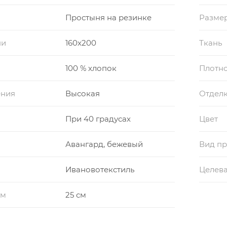
Простыня на резинке
Размер
ни
160x200
Ткань
100 % хлопок
Плотно
ения
Высокая
Отдел
При 40 градусах
Цвет
Авангард, бежевый
Вид пр
Ивановотекстиль
Целева
см
25 см