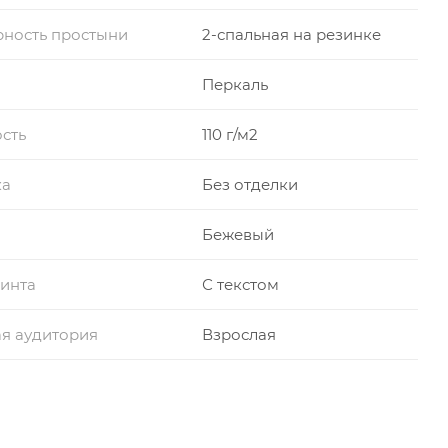
ность простыни
2-спальная на резинке
Перкаль
сть
110 г/м2
ка
Без отделки
Бежевый
инта
С текстом
я аудитория
Взрослая