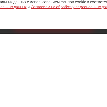
альных данных с использованием файлов cookie в соответс
нальных данных
и
Согласием на обработку персональных да
Создайте идеальный комплект
Конструктор постельного белья
8 (800) 200-85-10
РЖКА
info@ivanovotextil.ru
г. Москва, Огородный проезд,
д.9