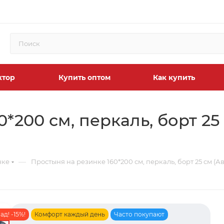
ктор
Купить оптом
Как купить
*200 см, перкаль, борт 25
—
нке
Простыня на резинке 160*200 см, перкаль, борт 25 см (
д! -15%!
Комфорт каждый день
Часто покупают