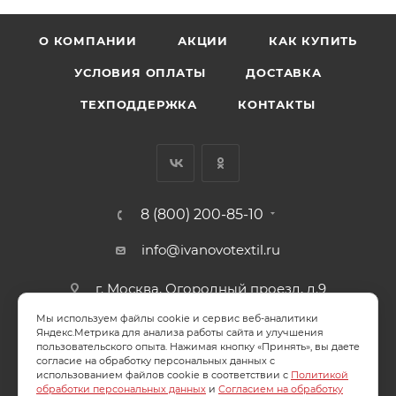
О КОМПАНИИ
АКЦИИ
КАК КУПИТЬ
УСЛОВИЯ ОПЛАТЫ
ДОСТАВКА
ТЕХПОДДЕРЖКА
КОНТАКТЫ
8 (800) 200-85-10
info@ivanovotextil.ru
г. Москва, Огородный проезд, д.9
Мы используем файлы cookie и сервис веб-аналитики
СОГЛАСИЕ НА ОБРАБОТКУ ПЕРСОНАЛЬНЫХ ДАННЫХ
Яндекс.Метрика для анализа работы сайта и улучшения
пользовательского опыта. Нажимая кнопку «Принять», вы даете
согласие на обработку персональных данных с
ПОЛИТИКА ОБРАБОТКИ ПЕРСОНАЛЬНЫХ ДАННЫХ
использованием файлов cookie в соответствии с
Политикой
обработки персональных данных
и
Согласием на обработку