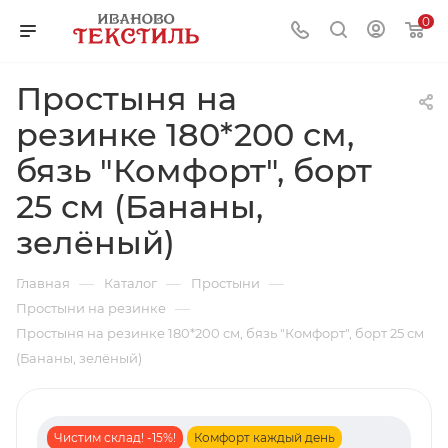
0
Простыня на
резинке 180*200 см,
бязь "Комфорт", борт
25 см (Бананы,
зелёный)
—
—
—
Главная
Каталог
Простыни
—
Простыни на резинке
Простыня на резинке 180*200 см, бязь "Комфорт", борт 25 см
(Бананы, зелёный)
Чистим склад! -15%!
Комфорт каждый день