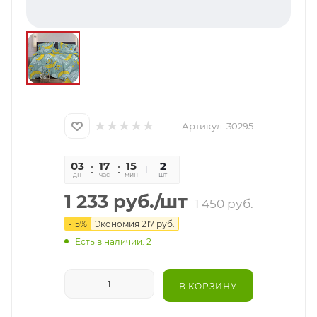
Артикул:
30295
03
17
15
53
2
дн
час
мин
сек
шт
1 233
руб.
/шт
1 450
руб.
-
15
%
Экономия
217
руб.
Есть в наличии: 2
В КОРЗИНУ