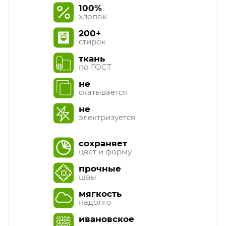
100%
хлопок
200+
стирок
ткань
по ГОСТ
не
скатывается
не
электризуется
сохраняет
цвет и форму
прочные
швы
мягкость
надолго
ивановское