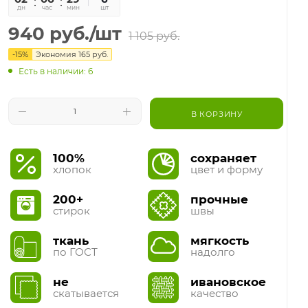
дн
час
мин
сек
шт
940
руб.
/шт
1 105
руб.
-
15
%
Экономия
165
руб.
Есть в наличии: 6
В КОРЗИНУ
100%
сохраняет
хлопок
цвет и форму
200+
прочные
стирок
швы
ткань
мягкость
по ГОСТ
надолго
не
ивановское
скатывается
качество