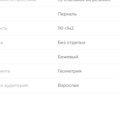
Перкаль
сть
110 г/м2
ка
Без отделки
Бежевый
инта
Геометрия
я аудитория
Взрослая