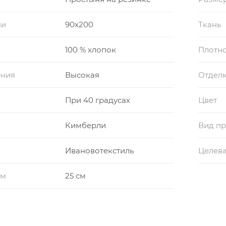
ни
90x200
Ткань
100 % хлопок
Плотно
ения
Высокая
Отдел
При 40 градусах
Цвет
Кимберли
Вид пр
Ивановотекстиль
Целева
см
25 см