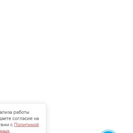
нализа работы
даете согласие на
твии с
Политикой
нных
.