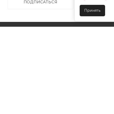
ПОДПИСАТЬСЯ
Принять
О КОМПАНИИ
АКЦИИ
КАК КУПИТЬ
УСЛОВИЯ ОПЛАТЫ
ДОСТАВКА
ТЕХПОДДЕ
КОНТАКТЫ
2026 © ООО "Ивановотекстиль". ОГРН:1073703000029