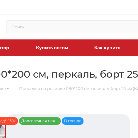
ктор
Купить оптом
Как купить
0*200 см, перкаль, борт 2
—
нке
Простыня на резинке 090*200 см, перкаль, борт 25 см (
д! -15%!
Долговечная ткань
В тренде