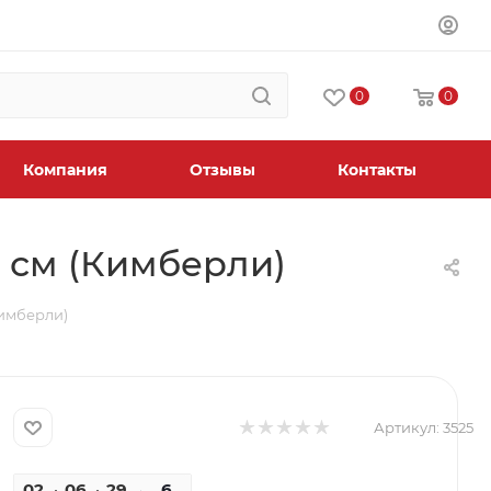
0
0
Компания
Отзывы
Контакты
5 см (Кимберли)
Кимберли)
Артикул:
3525
02
06
29
31
6