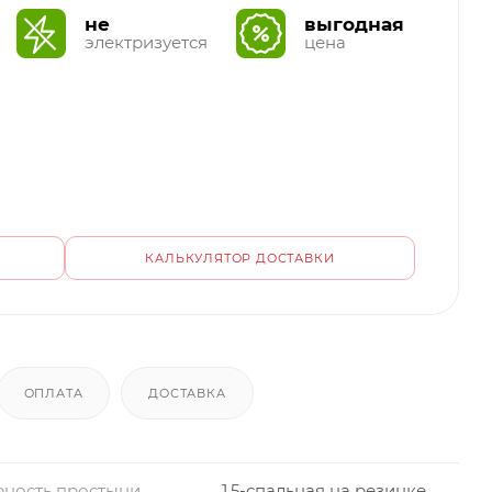
не
выгодная
электризуется
цена
КАЛЬКУЛЯТОР ДОСТАВКИ
ОПЛАТА
ДОСТАВКА
ность простыни
1,5-спальная на резинке