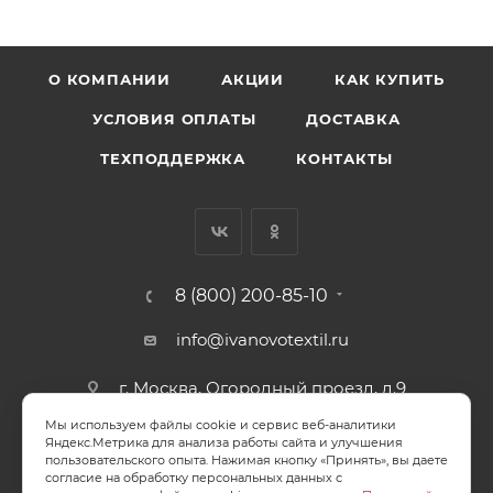
О КОМПАНИИ
АКЦИИ
КАК КУПИТЬ
УСЛОВИЯ ОПЛАТЫ
ДОСТАВКА
ТЕХПОДДЕРЖКА
КОНТАКТЫ
8 (800) 200-85-10
info@ivanovotextil.ru
г. Москва, Огородный проезд, д.9
Мы используем файлы cookie и сервис веб-аналитики
СОГЛАСИЕ НА ОБРАБОТКУ ПЕРСОНАЛЬНЫХ ДАННЫХ
Яндекс.Метрика для анализа работы сайта и улучшения
пользовательского опыта. Нажимая кнопку «Принять», вы даете
согласие на обработку персональных данных с
ПОЛИТИКА ОБРАБОТКИ ПЕРСОНАЛЬНЫХ ДАННЫХ