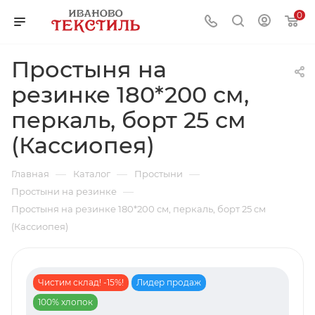
0
Простыня на
резинке 180*200 см,
перкаль, борт 25 см
(Кассиопея)
—
—
—
Главная
Каталог
Простыни
—
Простыни на резинке
Простыня на резинке 180*200 см, перкаль, борт 25 см
(Кассиопея)
Чистим склад! -15%!
Лидер продаж
100% хлопок