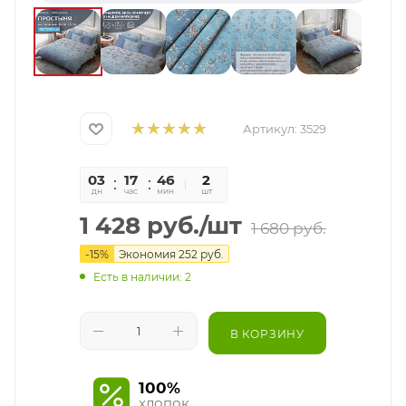
Артикул:
3529
03
17
46
05
2
дн
час
мин
сек
шт
1 428
руб.
/шт
1 680
руб.
-
15
%
Экономия
252
руб.
Есть в наличии: 2
В КОРЗИНУ
100%
хлопок