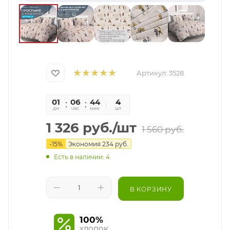
Артикул:
3528
01
06
44
40
4
дн
час
мин
сек
шт
1 326
руб.
/шт
1 560
руб.
-
15
%
Экономия
234
руб.
Есть в наличии: 4
В КОРЗИНУ
100%
хлопок