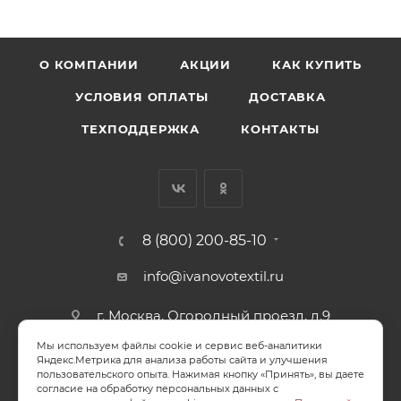
О КОМПАНИИ
АКЦИИ
КАК КУПИТЬ
УСЛОВИЯ ОПЛАТЫ
ДОСТАВКА
ТЕХПОДДЕРЖКА
КОНТАКТЫ
8 (800) 200-85-10
info@ivanovotextil.ru
г. Москва, Огородный проезд, д.9
Мы используем файлы cookie и сервис веб-аналитики
СОГЛАСИЕ НА ОБРАБОТКУ ПЕРСОНАЛЬНЫХ ДАННЫХ
Яндекс.Метрика для анализа работы сайта и улучшения
пользовательского опыта. Нажимая кнопку «Принять», вы даете
согласие на обработку персональных данных с
ПОЛИТИКА ОБРАБОТКИ ПЕРСОНАЛЬНЫХ ДАННЫХ