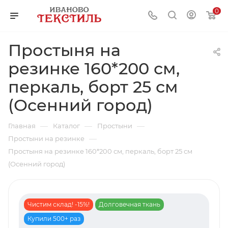
0
Простыня на
резинке 160*200 см,
перкаль, борт 25 см
(Осенний город)
—
—
—
Главная
Каталог
Простыни
—
Простыни на резинке
Простыня на резинке 160*200 см, перкаль, борт 25 см
(Осенний город)
Чистим склад! -15%!
Долговечная ткань
Купили 500+ раз