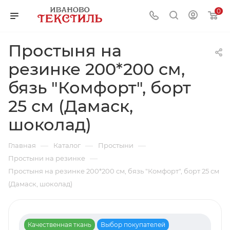
0
Простыня на
резинке 200*200 см,
бязь "Комфорт", борт
25 см (Дамаск,
шоколад)
—
—
—
Главная
Каталог
Простыни
—
Простыни на резинке
Простыня на резинке 200*200 см, бязь "Комфорт", борт 25 см
(Дамаск, шоколад)
Качественная ткань
Выбор покупателей