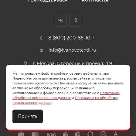
8 (800) 200-85-10
info@ivanovotextil.ru
г. Москва, Огородный проезд, д.9
Мы используем файлы cookie и сервис веб-аналитики
СОГЛАСИЕ НА ОБРАБОТКУ ПЕРСОНАЛЬНЫХ ДАННЫХ
Яндекс.Метрика для анализа работы сайта и улучшения
пользовательского опыта. Нажимая кнопку «Принять», вы даете
согласие на обработку персональных данных с
ПОЛИТИКА ОБРАБОТКИ ПЕРСОНАЛЬНЫХ ДАННЫХ
использованием файлов cookie в соответствии с
Политикой
обработки персональных данных
и
Согласием на обработку
персональных данных
.
Принять
2026 © ООО "Ивановотекстиль". ОГРН:1073703000029
Создайте идеальный комплект
Конструктор постельного белья