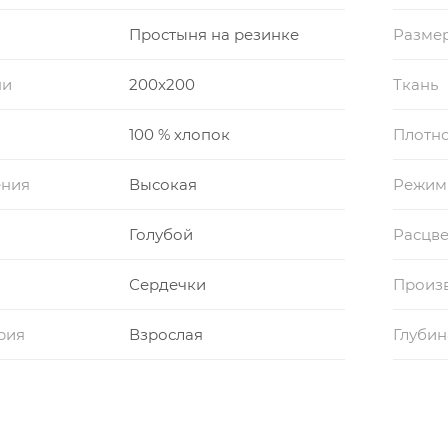
Простыня на резинке
Размер
ни
200x200
Ткань
100 % хлопок
Плотно
ения
Высокая
Режим
Голубой
Расцве
Сердечки
Произ
рия
Взрослая
Глубин