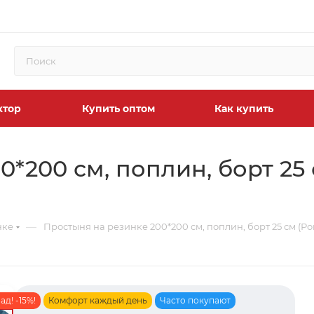
ктор
Купить оптом
Как купить
*200 см, поплин, борт 25
—
нке
Простыня на резинке 200*200 см, поплин, борт 25 см (Ро
д! -15%!
Комфорт каждый день
Часто покупают