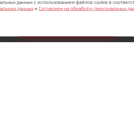
альных данных с использованием файлов cookie в соответс
нальных данных
и
Согласием на обработку персональных да
Создайте идеальный комплект
Конструктор постельного белья
8 (800) 200-85-10
РЖКА
info@ivanovotextil.ru
г. Москва, Огородный проезд,
д.9