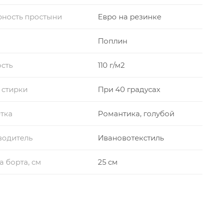
ность простыни
Евро на резинке
Поплин
сть
110 г/м2
 стирки
При 40 градусах
тка
Романтика, голубой
водитель
Ивановотекстиль
а борта, см
25 см