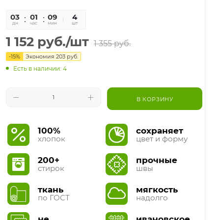
03
01
09
53
4
дн
час
мин
сек
шт
1 152
руб.
/шт
1 355
руб.
-
15
%
Экономия
203
руб.
Есть в наличии: 4
В КОРЗИНУ
100%
сохраняет
хлопок
цвет и форму
200+
прочные
стирок
швы
ткань
мягкость
по ГОСТ
надолго
не
ивановское