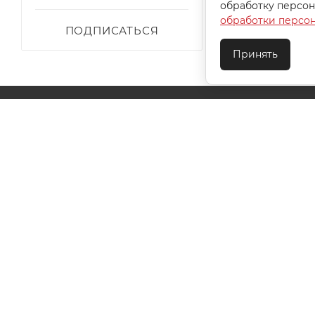
обработку персон
обработки персо
ПОДПИСАТЬСЯ
Принять
О КОМПАНИИ
АКЦИИ
КАК КУПИТЬ
УСЛОВИЯ ОПЛАТЫ
ДОСТАВКА
ТЕХПОДДЕ
КОНТАКТЫ
2026 © ООО "Ивановотекстиль". ОГРН:1073703000029