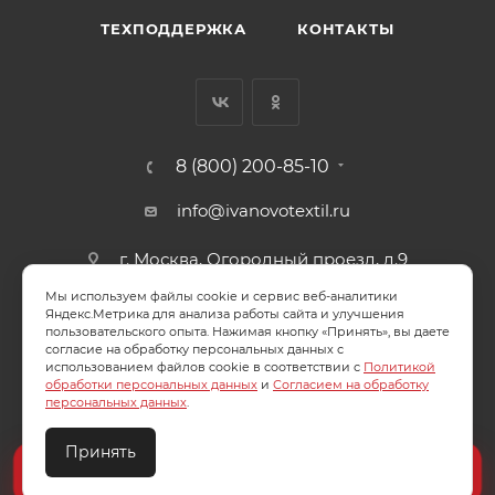
ТЕХПОДДЕРЖКА
КОНТАКТЫ
8 (800) 200-85-10
info@ivanovotextil.ru
г. Москва, Огородный проезд, д.9
Мы используем файлы cookie и сервис веб-аналитики
СОГЛАСИЕ НА ОБРАБОТКУ ПЕРСОНАЛЬНЫХ ДАННЫХ
Яндекс.Метрика для анализа работы сайта и улучшения
пользовательского опыта. Нажимая кнопку «Принять», вы даете
согласие на обработку персональных данных с
ПОЛИТИКА ОБРАБОТКИ ПЕРСОНАЛЬНЫХ ДАННЫХ
использованием файлов cookie в соответствии с
Политикой
обработки персональных данных
и
Согласием на обработку
персональных данных
.
Принять
2026 © ООО "Ивановотекстиль". ОГРН:1073703000029
Создайте идеальный комплект
Конструктор постельного белья