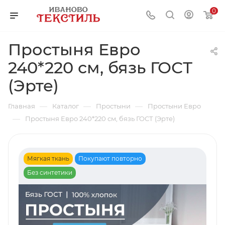
0
Простыня Евро
240*220 см, бязь ГОСТ
(Эрте)
—
—
—
Главная
Каталог
Простыни
Простыни Евро
—
Простыня Евро 240*220 см, бязь ГОСТ (Эрте)
Мягкая ткань
Покупают повторно
Без синтетики