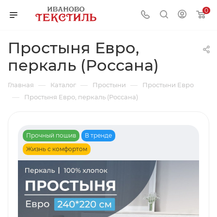
0
Простыня Евро,
перкаль (Россана)
—
—
—
Главная
Каталог
Простыни
Простыни Евро
—
Простыня Евро, перкаль (Россана)
Прочный пошив
В тренде
Жизнь с комфортом