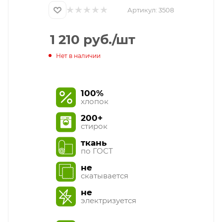
Артикул:
3508
1 210
руб.
/шт
Нет в наличии
100%
хлопок
200+
стирок
ткань
по ГОСТ
не
скатывается
не
электризуется