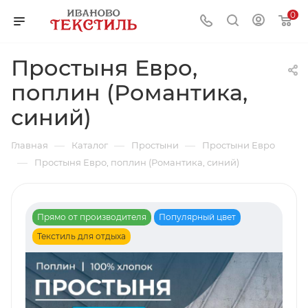
0
Простыня Евро,
поплин (Романтика,
синий)
—
—
—
Главная
Каталог
Простыни
Простыни Евро
—
Простыня Евро, поплин (Романтика, синий)
Прямо от производителя
Популярный цвет
Текстиль для отдыха