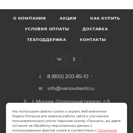
О КОМПАНИИ
АКЦИИ
КАК КУПИТЬ
УСЛОВИЯ ОПЛАТЫ
ДОСТАВКА
ТЕХПОДДЕРЖКА
КОНТАКТЫ
8 (800) 200-85-10
info@ivanovotextil.ru
г. Москва, Огородный проезд, д.9
Мы используем файлы cookie и сервис веб-аналитики
СОГЛАСИЕ НА ОБРАБОТКУ ПЕРСОНАЛЬНЫХ ДАННЫХ
Яндекс.Метрика для анализа работы сайта и улучшения
пользовательского опыта. Нажимая кнопку «Принять», вы даете
согласие на обработку персональных данных с
ПОЛИТИКА ОБРАБОТКИ ПЕРСОНАЛЬНЫХ ДАННЫХ
использованием файлов cookie в соответствии с
Политикой