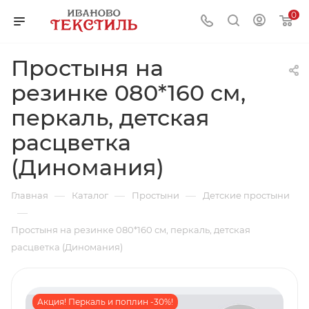
0
Простыня на
резинке 080*160 см,
перкаль, детская
расцветка
(Диномания)
—
—
—
Главная
Каталог
Простыни
Детские простыни
—
Простыня на резинке 080*160 см, перкаль, детская
расцветка (Диномания)
Акция! Перкаль и поплин -30%!