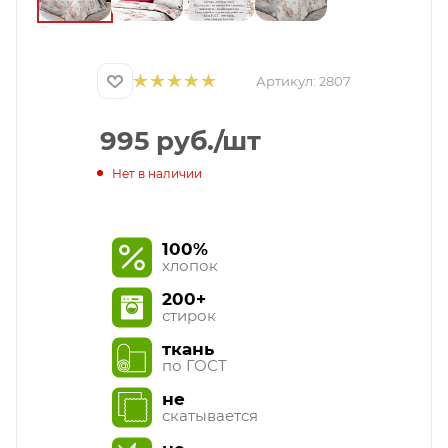
Артикул:
2807
995
руб.
/шт
Нет в наличии
100%
хлопок
200+
стирок
ткань
по ГОСТ
не
скатывается