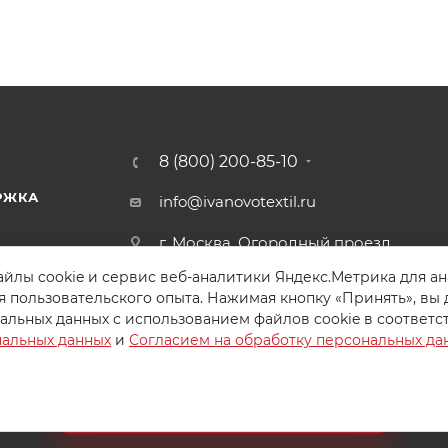
8 (800) 200-85-10
РЖКА
info@ivanovotextil.ru
г. Москва, Огородный проезд,
д.9
йлы cookie и сервис веб-аналитики Яндекс.Метрика для а
я пользовательского опыта. Нажимая кнопку «Принять», вы 
альных данных с использованием файлов cookie в соответс
нальных данных
и
Согласием на обработку персональных да
Создайте идеальный комплект
Конструктор постельного белья