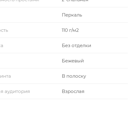
Перкаль
сть
110 г/м2
ка
Без отделки
Бежевый
инта
В полоску
я аудитория
Взрослая