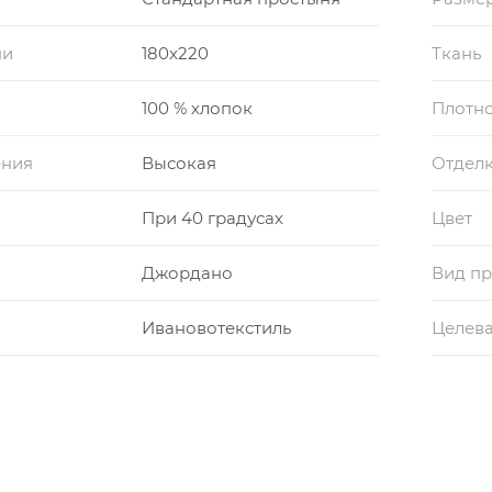
ни
180x220
Ткань
100 % хлопок
Плотно
ения
Высокая
Отдел
При 40 градусах
Цвет
Джордано
Вид пр
Ивановотекстиль
Целева