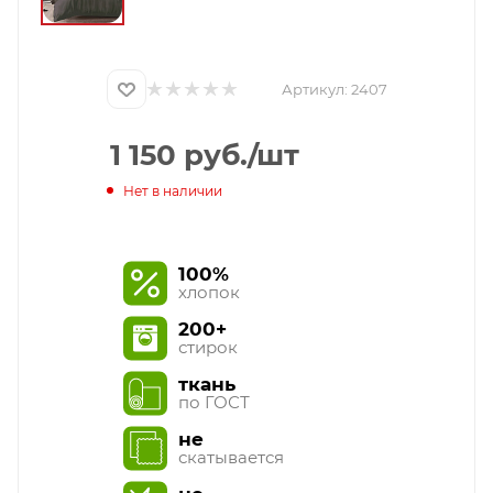
Артикул:
2407
1 150
руб.
/шт
Нет в наличии
100%
хлопок
200+
стирок
ткань
по ГОСТ
не
скатывается