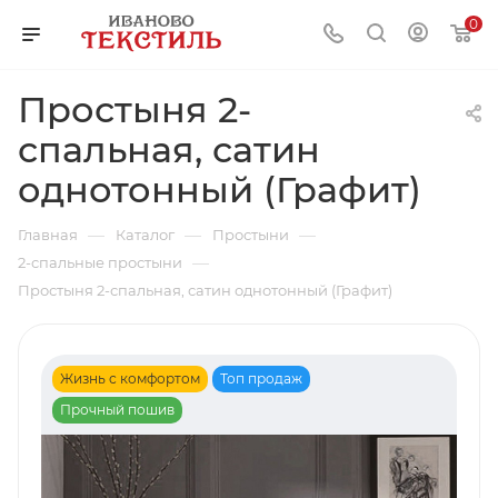
0
Простыня 2-
спальная, сатин
однотонный (Графит)
—
—
—
Главная
Каталог
Простыни
—
2-спальные простыни
Простыня 2-спальная, сатин однотонный (Графит)
Жизнь с комфортом
Топ продаж
Прочный пошив