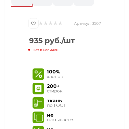
Артикул:
3507
935
руб.
/шт
Нет в наличии
100%
хлопок
200+
стирок
ткань
по ГОСТ
не
скатывается