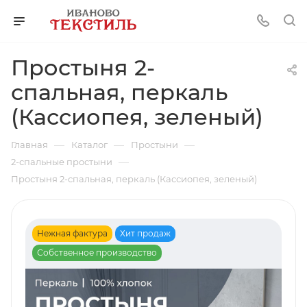
Простыня 2-
спальная, перкаль
(Кассиопея, зеленый)
—
—
—
Главная
Каталог
Простыни
—
2-спальные простыни
Простыня 2-спальная, перкаль (Кассиопея, зеленый)
Нежная фактура
Хит продаж
Собственное производство