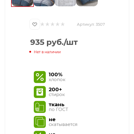
Артикул:
3507
935
руб.
/шт
Нет в наличии
100%
хлопок
200+
стирок
ткань
по ГОСТ
не
скатывается