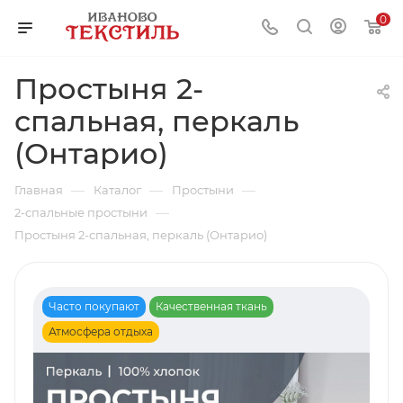
0
Простыня 2-
спальная, перкаль
(Онтарио)
—
—
—
Главная
Каталог
Простыни
—
2-спальные простыни
Простыня 2-спальная, перкаль (Онтарио)
Часто покупают
Качественная ткань
Атмосфера отдыха