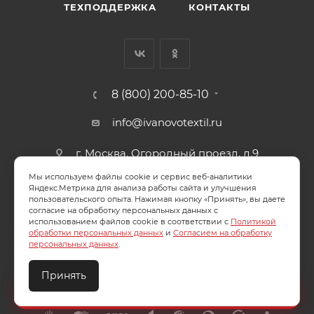
ТЕХПОДДЕРЖКА
КОНТАКТЫ
8 (800) 200-85-10
info@ivanovotextil.ru
г. Москва, Огородный проезд, д.9
Мы используем файлы cookie и сервис веб-аналитики
СОГЛАСИЕ НА ОБРАБОТКУ ПЕРСОНАЛЬНЫХ ДАННЫХ
Яндекс.Метрика для анализа работы сайта и улучшения
пользовательского опыта. Нажимая кнопку «Принять», вы даете
согласие на обработку персональных данных с
ПОЛИТИКА ОБРАБОТКИ ПЕРСОНАЛЬНЫХ ДАННЫХ
использованием файлов cookie в соответствии с
Политикой
обработки персональных данных
и
Согласием на обработку
персональных данных
.
Принять
2026 © ООО "Ивановотекстиль". ОГРН:1073703000029
Создайте идеальный комплект
Конструктор постельного белья