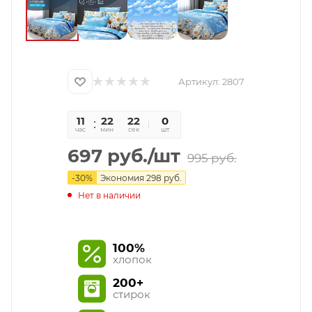
Артикул:
2807
11
22
22
0
час
мин
сек
шт
697
руб.
/шт
995
руб.
-
30
%
Экономия
298
руб.
Нет в наличии
100%
хлопок
200+
стирок