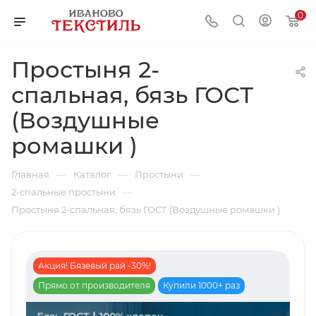
0
Простыня 2-
спальная, бязь ГОСТ
(Воздушные
ромашки )
—
—
—
Главная
Каталог
Простыни
—
2-спальные простыни
Простыня 2-спальная, бязь ГОСТ (Воздушные ромашки )
Акция! Бязевый рай -30%!
Прямо от производителя
Купили 1000+ раз