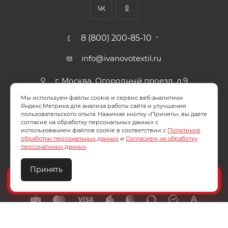
8 (800) 200-85-10
info@ivanovotextil.ru
г. Москва, Огородный проезд, д.9
Мы используем файлы cookie и сервис веб-аналитики
СОГЛАСИЕ НА ОБРАБОТКУ ПЕРСОНАЛЬНЫХ ДАННЫХ
Яндекс.Метрика для анализа работы сайта и улучшения
пользовательского опыта. Нажимая кнопку «Принять», вы даете
согласие на обработку персональных данных с
ПОЛИТИКА ОБРАБОТКИ ПЕРСОНАЛЬНЫХ ДАННЫХ
использованием файлов cookie в соответствии с
Политикой
обработки персональных данных
и
Согласием на обработку
персональных данных
.
Принять
2026 © ООО "Ивановотекстиль". ОГРН:1073703000029
Создайте идеальный комплект
Конструктор постельного белья