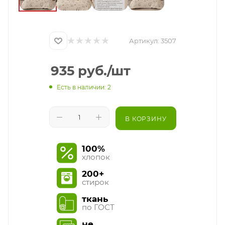
Артикул:
3507
935
руб.
/шт
Есть в наличии: 2
В КОРЗИНУ
100%
хлопок
200+
стирок
ткань
по ГОСТ
не