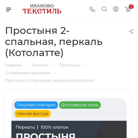
0
Простыня 2-
спальная, перкаль
(Котолатте)
—
—
—
Главная
Каталог
Простыни
—
2-спальные простыни
Простыня 2-спальная, перкаль (Котолатте)
Покупают повторно
Долговечная ткань
Нежная фактура