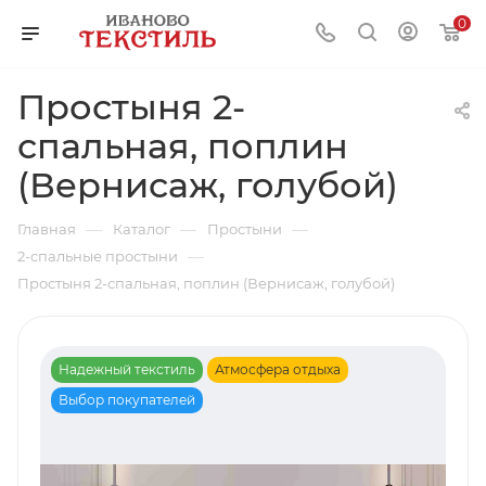
0
Простыня 2-
спальная, поплин
(Вернисаж, голубой)
—
—
—
Главная
Каталог
Простыни
—
2-спальные простыни
Простыня 2-спальная, поплин (Вернисаж, голубой)
Надежный текстиль
Атмосфера отдыха
Выбор покупателей