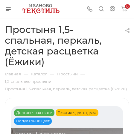
0
Простыня 1,5-
спальная, перкаль,
детская расцветка
(Ёжики)
—
—
—
Главная
Каталог
Простыни
—
1,5-спальные простыни
Простыня 1,5-спальная, перкаль, детская расцветка (Ёжики)
Долговечная ткань
Текстиль для отдыха
Популярный цвет