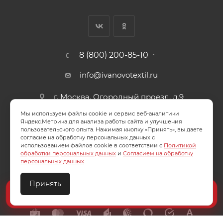
8 (800) 200-85-10
info@ivanovotextil.ru
г. Москва, Огородный проезд, д.9
Мы используем файлы cookie и сервис веб-аналитики
СОГЛАСИЕ НА ОБРАБОТКУ ПЕРСОНАЛЬНЫХ ДАННЫХ
Яндекс.Метрика для анализа работы сайта и улучшения
пользовательского опыта. Нажимая кнопку «Принять», вы даете
согласие на обработку персональных данных с
ПОЛИТИКА ОБРАБОТКИ ПЕРСОНАЛЬНЫХ ДАННЫХ
использованием файлов cookie в соответствии с
Политикой
обработки персональных данных
и
Согласием на обработку
персональных данных
.
Принять
2026 © ООО "Ивановотекстиль". ОГРН:1073703000029
Создайте идеальный комплект
Конструктор постельного белья