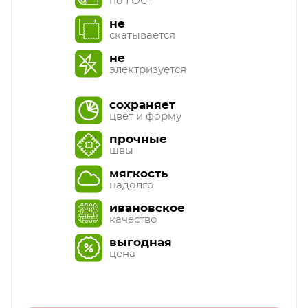
по ГОСТ
не
скатывается
не
электризуется
сохраняет
цвет и форму
прочные
швы
мягкость
надолго
ивановское
качество
выгодная
цена