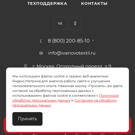
ТЕХПОДДЕРЖКА
КОНТАКТЫ
8 (800) 200-85-10
info@ivanovotextil.ru
г. Москва, Огородный проезд, д.9
Мы используем файлы cookie и сервис веб-аналитики
СОГЛАСИЕ НА ОБРАБОТКУ ПЕРСОНАЛЬНЫХ ДАННЫХ
Яндекс.Метрика для анализа работы сайта и улучшения
пользовательского опыта. Нажимая кнопку «Принять», вы даете
согласие на обработку персональных данных с
ПОЛИТИКА ОБРАБОТКИ ПЕРСОНАЛЬНЫХ ДАННЫХ
использованием файлов cookie в соответствии с
Политикой
обработки персональных данных
и
Согласием на обработку
персональных данных
.
Принять
2026 © ООО "Ивановотекстиль". ОГРН:1073703000029
Создайте идеальный комплект
Конструктор постельного белья