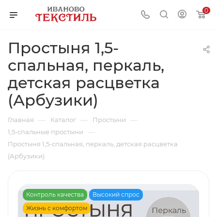
0
Простыня 1,5-
спальная, перкаль,
детская расцветка
(Арбузики)
—
—
—
Главная
Каталог
Простыни
—
1,5-спальные простыни
Простыня 1,5-спальная, перкаль, детская расцветка
(Арбузики)
Контроль качества
Высокий спрос
Жизнь с комфортом