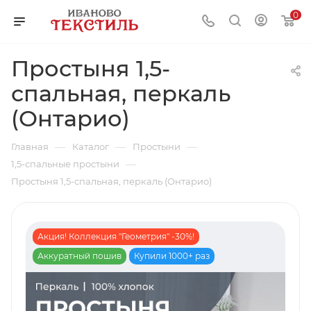
0
Простыня 1,5-
спальная, перкаль
(Онтарио)
—
—
—
Главная
Каталог
Простыни
—
1,5-спальные простыни
Простыня 1,5-спальная, перкаль (Онтарио)
Акция! Коллекция "Геометрия" -30%!
Аккуратный пошив
Купили 1000+ раз