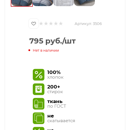
Артикул:
3506
795
руб.
/шт
Нет в наличии
100%
хлопок
200+
стирок
ткань
по ГОСТ
не
скатывается