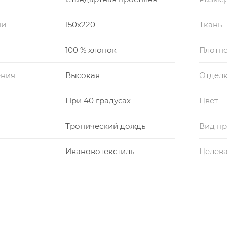
ни
150x220
Ткань
100 % хлопок
Плотно
ения
Высокая
Отдел
При 40 градусах
Цвет
Тропический дождь
Вид пр
Ивановотекстиль
Целева