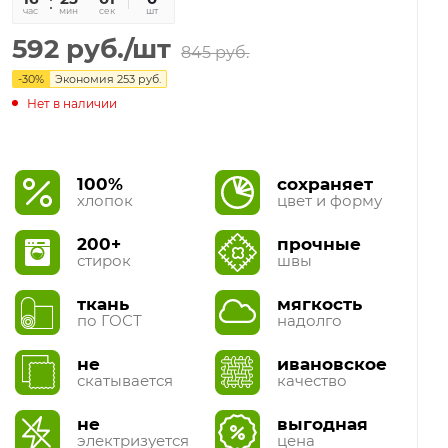
час
мин
сек
шт
592
руб.
/шт
845
руб.
-
30
%
Экономия
253
руб.
Нет в наличии
100%
сохраняет
хлопок
цвет и форму
200+
прочные
стирок
швы
ткань
мягкость
по ГОСТ
надолго
не
ивановское
скатывается
качество
не
выгодная
электризуется
цена