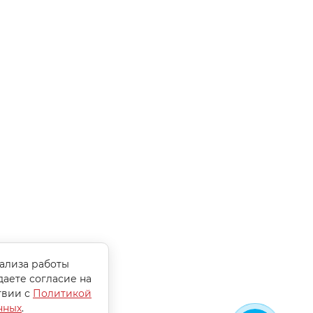
нализа работы
даете согласие на
твии с
Политикой
нных
.