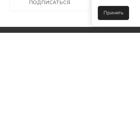
ПОДПИСАТЬСЯ
Принять
О КОМПАНИИ
АКЦИИ
КАК КУПИТЬ
УСЛОВИЯ ОПЛАТЫ
ДОСТАВКА
ТЕХПОДДЕ
КОНТАКТЫ
2026 © ООО "Ивановотекстиль". ОГРН:1073703000029