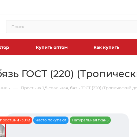
ктор
Купить оптом
Как купить
бязь ГОСТ (220) (Тропичес
—
тыни
Простыня 1,5-спальная, бязь ГОСТ (220) (Тропический д
 простыни -30%!
Часто покупают
Натуральная ткань