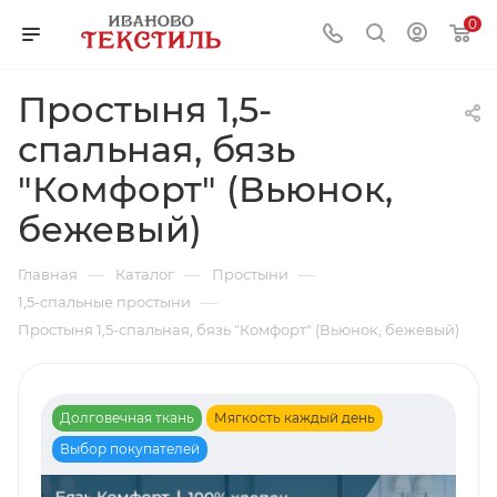
0
Простыня 1,5-
спальная, бязь
"Комфорт" (Вьюнок,
бежевый)
—
—
—
Главная
Каталог
Простыни
—
1,5-спальные простыни
Простыня 1,5-спальная, бязь "Комфорт" (Вьюнок, бежевый)
Долговечная ткань
Мягкость каждый день
Выбор покупателей