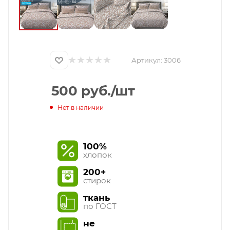
Артикул:
3006
500
руб.
/шт
Нет в наличии
100%
хлопок
200+
стирок
ткань
по ГОСТ
не