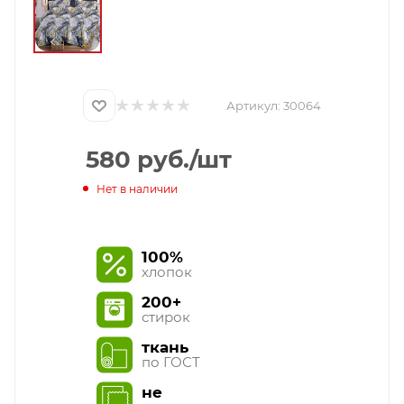
Артикул:
30064
580
руб.
/шт
Нет в наличии
100%
хлопок
200+
стирок
ткань
по ГОСТ
не