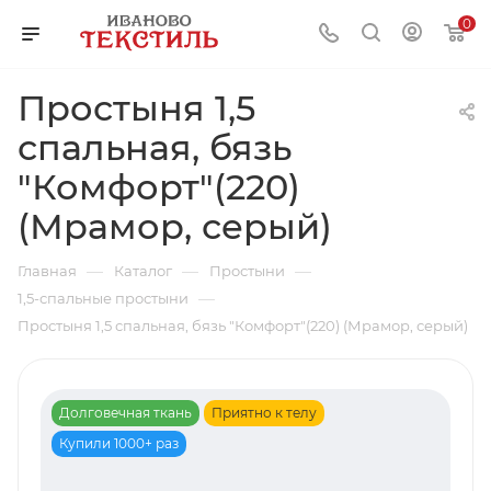
0
Простыня 1,5
спальная, бязь
"Комфорт"(220)
(Мрамор, серый)
—
—
—
Главная
Каталог
Простыни
—
1,5-спальные простыни
Простыня 1,5 спальная, бязь "Комфорт"(220) (Мрамор, серый)
Долговечная ткань
Приятно к телу
Купили 1000+ раз