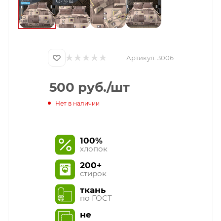
Артикул:
3006
500
руб.
/шт
Нет в наличии
100%
хлопок
200+
стирок
ткань
по ГОСТ
не