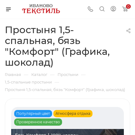
0
Простыня 1,5-
спальная, бязь
"Комфорт" (Графика,
шоколад)
—
—
—
Главная
Каталог
Простыни
—
1,5-спальные простыни
Простыня 1,5-спальная, бязь "Комфорт" (Графика, шоколад)
Популярный цвет
Атмосфера отдыха
Проверенное качество