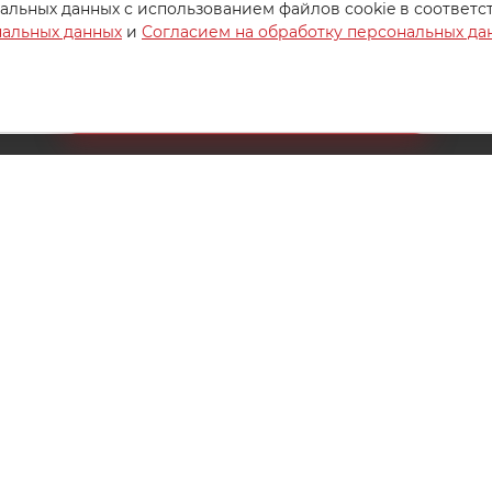
альных данных с использованием файлов cookie в соответс
нальных данных
и
Согласием на обработку персональных да
Создайте идеальный комплект
Конструктор постельного белья
8 (800) 200-85-10
РЖКА
info@ivanovotextil.ru
г. Москва, Огородный проезд,
д.9