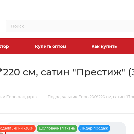
ктор
Купить оптом
Как купить
220 см, сатин "Престиж" 
—
ки Евростандарт
Пододеяльник Евро 200*220 см, сатин "Пре
одеяльники -30%!
Долговечная ткань
Лидер продаж