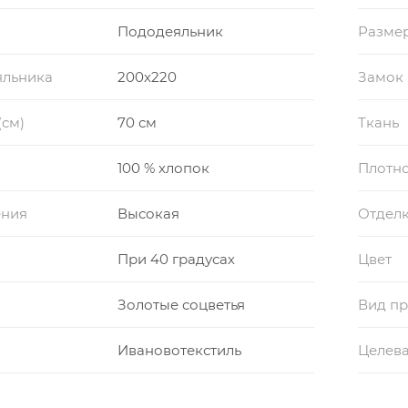
Пододеяльник
Размер
яльника
200x220
Замок
(см)
70 см
Ткань
100 % хлопок
Плотно
ения
Высокая
Отдел
При 40 градусах
Цвет
Золотые соцветья
Вид пр
Ивановотекстиль
Целева