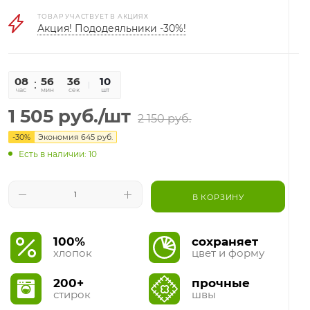
ТОВАР УЧАСТВУЕТ В АКЦИЯХ
Акция! Пододеяльники -30%!
08
56
35
10
час
мин
сек
шт
1 505
руб.
/шт
2 150
руб.
-
30
%
Экономия
645
руб.
Есть в наличии: 10
В КОРЗИНУ
100%
сохраняет
хлопок
цвет и форму
200+
прочные
стирок
швы