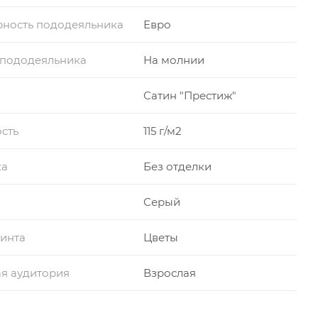
ность пододеяльника
Евро
 пододеяльника
На молнии
Сатин "Престиж"
сть
115 г/м2
ка
Без отделки
Серый
инта
Цветы
я аудитория
Взрослая