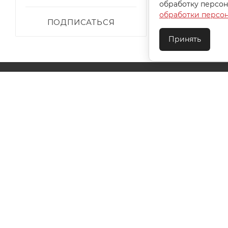
обработку персон
обработки персо
ПОДПИСАТЬСЯ
Принять
О КОМПАНИИ
АКЦИИ
КАК КУПИТЬ
УСЛОВИЯ ОПЛАТЫ
ДОСТАВКА
ТЕХПОДДЕ
КОНТАКТЫ
2026 © ООО "Ивановотекстиль". ОГРН:1073703000029